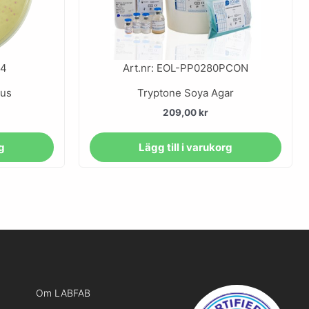
44
Art.nr: EOL-PP0280PCON
eus
Tryptone Soya Agar
209,00
kr
rg
Lägg till i varukorg
Om LABFAB