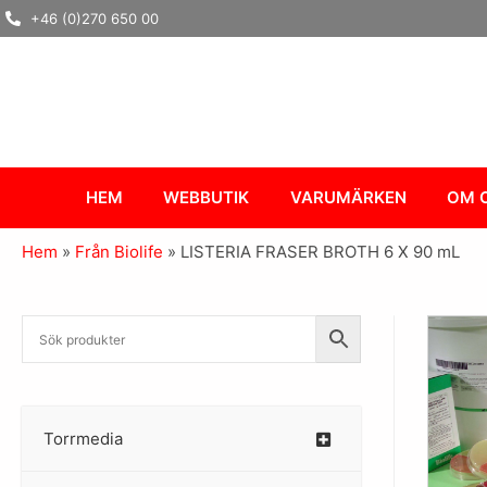
Hoppa
+46 (0)270 650 00
till
innehåll
HEM
WEBBUTIK
VARUMÄRKEN
OM 
Hem
»
Från Biolife
»
LISTERIA FRASER BROTH 6 X 90 mL
Torrmedia
–