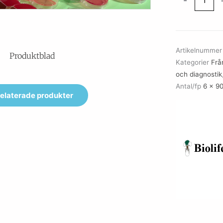
-
FRASER
BROTH
6
X
Artikelnumme
90
Produktblad
Kategorier
Från
mL
och diagnostik
mängd
Antal/fp
6 x 9
elaterade produkter