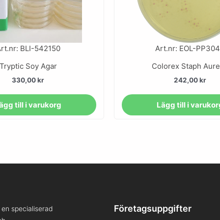
rt.nr: BLI-542150
Art.nr: EOL-PP30
Tryptic Soy Agar
Colorex Staph Aur
330,00
kr
242,00
kr
ägg till i varukorg
Lägg till i varuko
Företagsuppgifter
en specialiserad