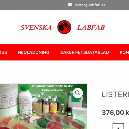
labfab@labfab.se
OSS
NEDLADDNING
SÄKERHETSDATABLAD
KON
LISTER
376,00
k
LISTERIA