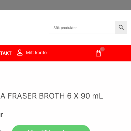
0
Varukorg
Mitt konto
TAKT
IA FRASER BROTH 6 X 90 mL
r