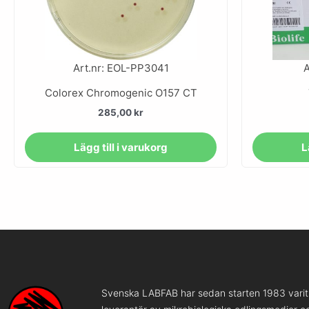
Art.nr: EOL-PP3041
A
Colorex Chromogenic O157 CT
285,00
kr
Lägg till i varukorg
L
Svenska LABFAB har sedan starten 1983 varit 