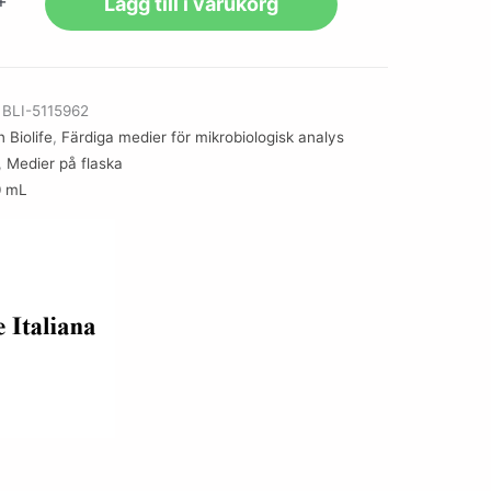
+
Lägg till i varukorg
r
BLI-5115962
 Biolife
,
Färdiga medier för mikrobiologisk analys
,
Medier på flaska
0 mL