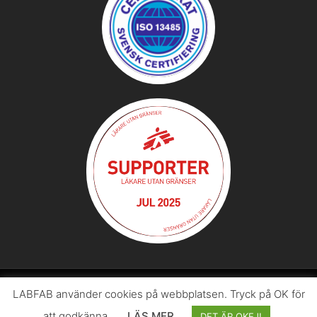
LABFAB använder cookies på webbplatsen. Tryck på OK för
© 2026 Svenska LABFAB – I samarbete med
Effektify
att godkänna.
LÄS MER
DET ÄR OKEJ!