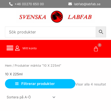
Hoppa
+46 (0)270 650 00
labfab@labfab.se
till
innehåll
0
Varuko
Mitt konto
Hem
/ Produkter märkta ”10 X 225ml”
10 X 225ml
Filtrerar produkter
Visar alla 4 resultat