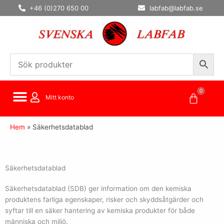
Hoppa
+46 (0)270 650 00
labfab@labfab.se
till
innehåll
0
Varuko
Mitt konto
Hem
»
Säkerhetsdatablad
Säkerhetsdatablad
Säkerhetsdatablad (SDB) ger information om den kemiska
produktens farliga egenskaper, risker och skyddsåtgärder och
syftar till en säker hantering av kemiska produkter för både
människa och miljö.