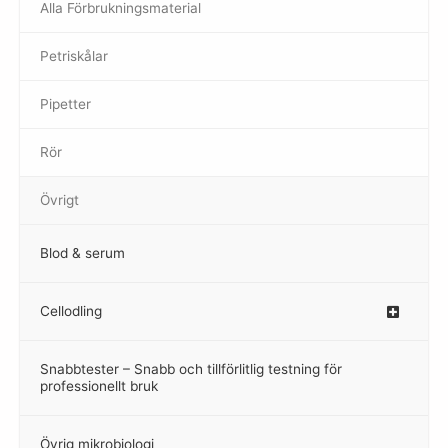
Alla Förbrukningsmaterial
Petriskålar
Pipetter
Rör
Övrigt
Blod & serum
Cellodling
–
Snabbtester – Snabb och tillförlitlig testning för
–
professionellt bruk
Övrig mikrobiologi
–