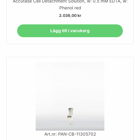
Accutase Cell Detachment Solution, w: 0.5 mM EDTA, w:
Phenol red
2.036,00
kr
Lägg till i varukorg
Art.nr: PAN-CB-11305702