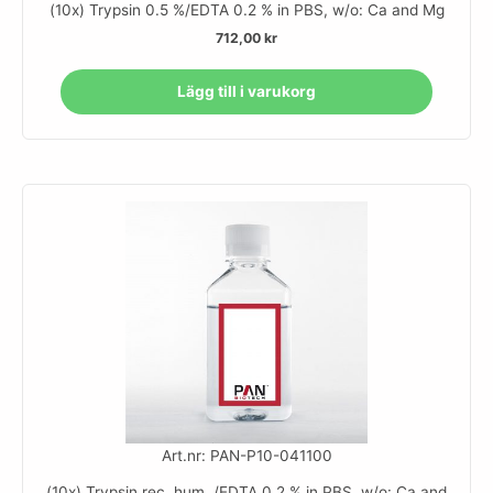
(10x) Trypsin 0.5 %/EDTA 0.2 % in PBS, w/o: Ca and Mg
712,00
kr
Lägg till i varukorg
Art.nr: PAN-P10-041100
(10x) Trypsin rec. hum. /EDTA 0.2 % in PBS, w/o: Ca and