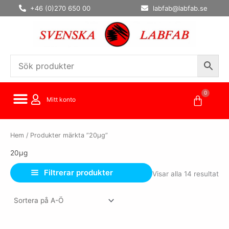
Hoppa
+46 (0)270 650 00
labfab@labfab.se
till
innehåll
0
Varuko
Mitt konto
Hem
/ Produkter märkta ”20µg”
20µg
Filtrerar produkter
Visar alla 14 resultat