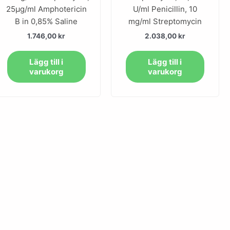
25µg/ml Amphotericin
U/ml Penicillin, 10
B in 0,85% Saline
mg/ml Streptomycin
1.746,00
kr
2.038,00
kr
Lägg till i
Lägg till i
varukorg
varukorg