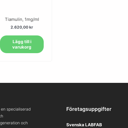
Tiamulin, 1mg/ml
2.620,00
kr
Lägg till i
varukorg
Företagsuppgifter
en specialiserad
ch
a generation och
Svenska LABFAB