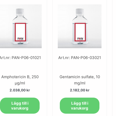
Art.nr: PAN-P06-01021
Art.nr: PAN-P06-03021
Amphotericin B, 250
Gentamicin sulfate, 10
µg/ml
mg/ml
2.038,00
kr
2.182,00
kr
Lägg till i
Lägg till i
varukorg
varukorg