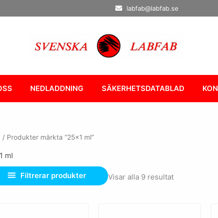
labfab@labfab.se
OSS
NEDLADDNING
SÄKERHETSDATABLAD
KON
m
/ Produkter märkta ”25x1 ml”
1 ml
Filtrerar produkter
Visar alla 9 resultat