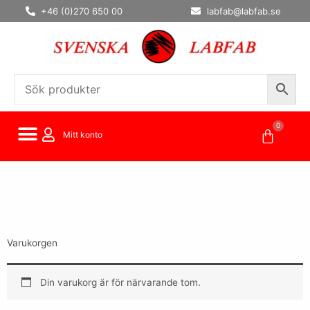
Hoppa
+46 (0)270 650 00
labfab@labfab.se
till
innehåll
0
Varuko
Mitt konto
Varukorgen
Din varukorg är för närvarande tom.