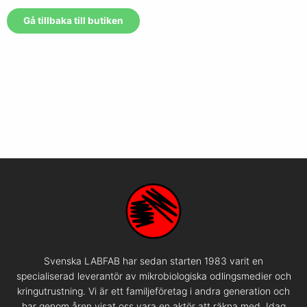
Gå tillbaka till butiken
Svenska LABFAB har sedan starten 1983 varit en
specialiserad leverantör av mikrobiologiska odlingsmedier och
kringutrustning. Vi är ett familjeföretag i andra generation och
har genom åren visat oss vara en aktör att räkna med. Idag