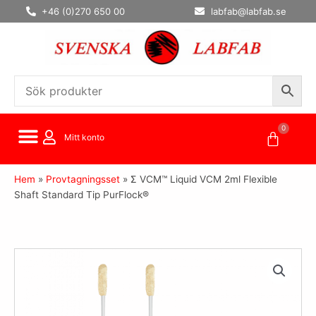
Hoppa
+46 (0)270 650 00
labfab@labfab.se
till
innehåll
0
Varuko
Mitt konto
Hem
»
Provtagningsset
»
Σ VCM™ Liquid VCM 2ml Flexible
Shaft Standard Tip PurFlock®