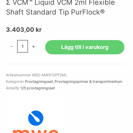
Σ VCM™ Liquid VCM 2ml Flexible
Shaft Standard Tip PurFlock®
3.403,00
kr
Σ
-
+
Lägg till i varukorg
VCM™
Liquid
VCM
2ml
Artikelnummer
MED-MW910PF2ML
Flexible
Kategorier
Provtagningsset
,
Provtagningspinnar & transportmedium
Shaft
Antal/fp
125 provtagningsset
Standard
Tip
PurFlock®
mängd