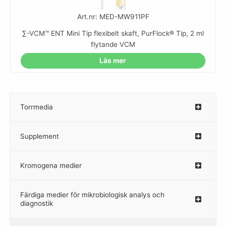
Art.nr: MED-MW911PF
∑-VCM™ ENT Mini Tip flexibelt skaft, PurFlock® Tip, 2 ml
flytande VCM
Läs mer
Torrmedia
–
Supplement
–
Kromogena medier
–
Färdiga medier för mikrobiologisk analys och
diagnostik