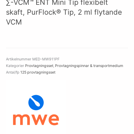
∑-VCM™ ENT Mini Tip flexibelt
skaft, PurFlock® Tip, 2 ml flytande
VCM
Artikelnummer
MED-MW911PF
Kategorier
Provtagningsset
,
Provtagningspinnar & transportmedium
Antal/fp
125 provtagningsset