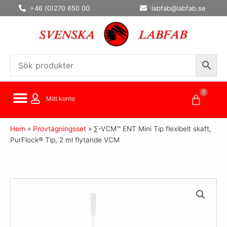
Hoppa
+46 (0)270 650 00
labfab@labfab.se
till
innehåll
0
Varuko
Mitt konto
Hem
»
Provtagningsset
»
∑-VCM™ ENT Mini Tip flexibelt skaft,
PurFlock® Tip, 2 ml flytande VCM