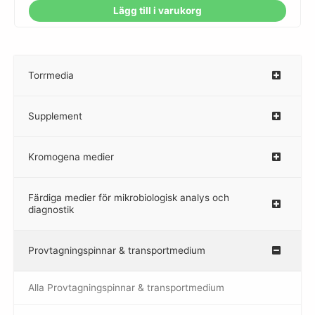
Lägg till i varukorg
Torrmedia
–
Supplement
–
Kromogena medier
–
Färdiga medier för mikrobiologisk analys och
diagnostik
Provtagningspinnar & transportmedium
–
Alla Provtagningspinnar & transportmedium