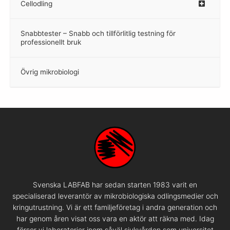
Cellodling
–
Snabbtester – Snabb och tillförlitlig testning för
–
professionellt bruk
Övrig mikrobiologi
–
Svenska LABFAB har sedan starten 1983 varit en
specialiserad leverantör av mikrobiologiska odlingsmedier och
kringutrustning. Vi är ett familjeföretag i andra generation och
har genom åren visat oss vara en aktör att räkna med. Idag
förser vi laboratorier inom såväl sjukvården som universitet