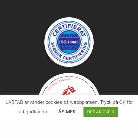
LABFAB använder cookies på webbplatsen. Tryck på OK för
att godkänna.
LÄS MER
DET ÄR OKEJ!