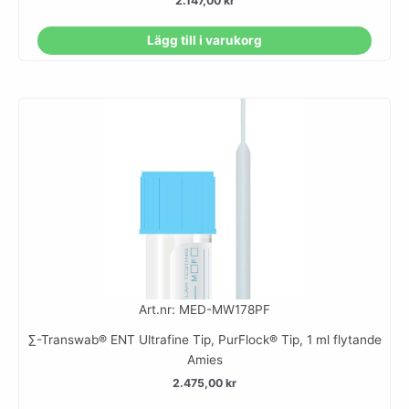
2.147,00
kr
Lägg till i varukorg
Art.nr: MED-MW178PF
∑-Transwab® ENT Ultrafine Tip, PurFlock® Tip, 1 ml flytande
Amies
2.475,00
kr