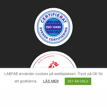
LABFAB använder cookies på webbplatsen. Tryck på OK för
att godkänna.
LÄS MER
DET ÄR OKEJ!