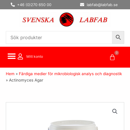
Hoppa
+46 (0)270 650 00
labfab@labfab.se
till
innehåll
0
Varuko
Mitt konto
Hem
»
Färdiga medier för mikrobiologisk analys och diagnostik
»
Actinomyces Agar