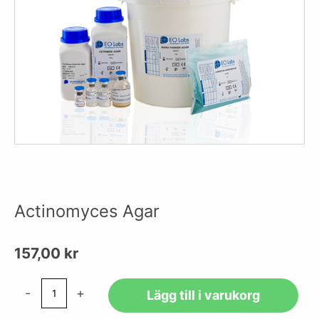
Actinomyces Agar
157,00
kr
Actinomyces
-
+
Lägg till i varukorg
Agar
mängd