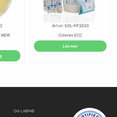
52
Art.nr: EOL-PP3030
r MDR
Colorex ECC
Läs mer
rg
Om LABFAB