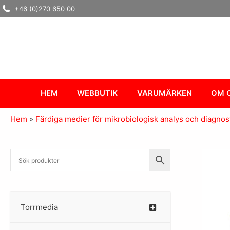
Hoppa
+46 (0)270 650 00
till
innehåll
HEM
WEBBUTIK
VARUMÄRKEN
OM 
Hem
»
Färdiga medier för mikrobiologisk analys och diagnos
Torrmedia
–