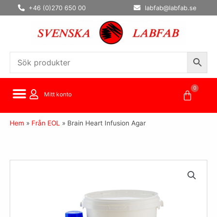
Hoppa
+46 (0)270 650 00
labfab@labfab.se
till
innehåll
0
Varuko
Mitt konto
Hem
»
Från EOL
»
Brain Heart Infusion Agar