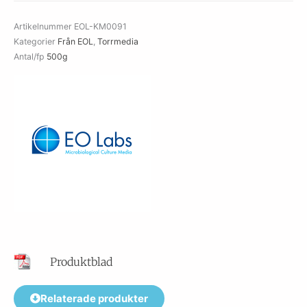
mängd
Artikelnummer
EOL-KM0091
Kategorier
Från EOL
,
Torrmedia
Antal/fp
500g
Produktblad
Relaterade produkter