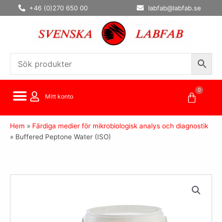
Hoppa
+46 (0)270 650 00
labfab@labfab.se
till
innehåll
0
Varuko
Mitt konto
Hem
»
Färdiga medier för mikrobiologisk analys och diagnostik
»
Buffered Peptone Water (ISO)