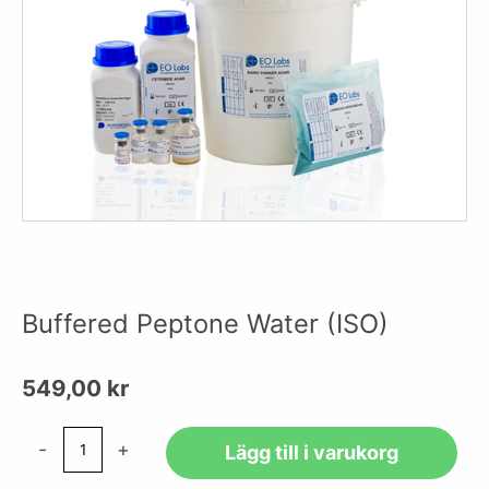
Buffered Peptone Water (ISO)
549,00
kr
Buffered
-
+
Lägg till i varukorg
Peptone
Water