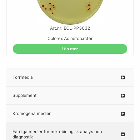
Art.nr: EOL-PP3032
Colorex Acinetobacter
Läs mer
Torrmedia
–
Supplement
–
Kromogena medier
–
Färdiga medier för mikrobiologisk analys och
diagnostik