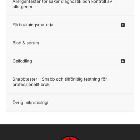
Allergentester för säker diagnostik och kontroll av
–
allergener
Förbrukningsmaterial
Blod & serum
Cellodling
–
Snabbtester – Snabb och tillförlitlig testning för
–
professionellt bruk
Övrig mikrobiologi
–