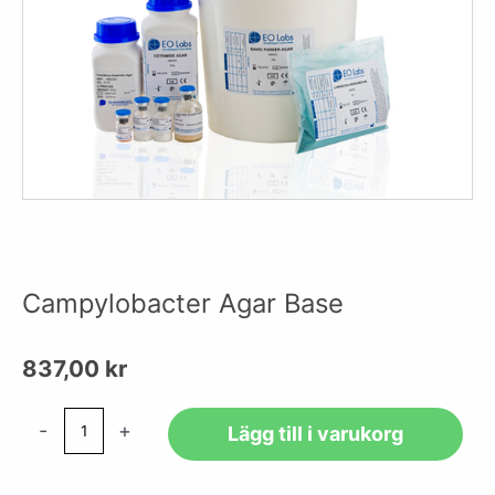
Campylobacter Agar Base
837,00
kr
Campylobacter
-
+
Lägg till i varukorg
Agar
Base
mängd