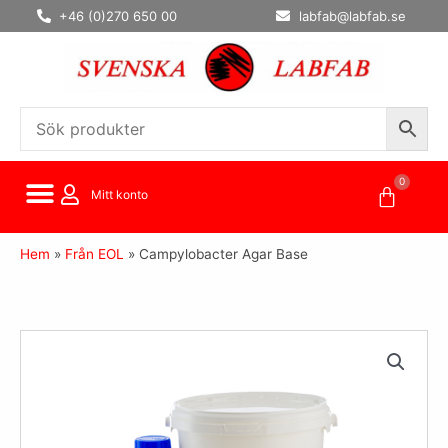
Hoppa
+46 (0)270 650 00
labfab@labfab.se
till
innehåll
0
Varuko
Mitt konto
Hem
»
Från EOL
»
Campylobacter Agar Base