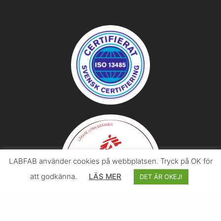
LABFAB använder cookies på webbplatsen. Tryck på OK för
att godkänna.
LÄS MER
DET ÄR OKEJ!