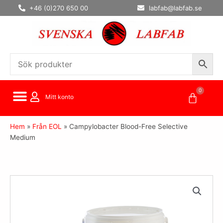
Hoppa
+46 (0)270 650 00
labfab@labfab.se
till
innehåll
0
Varuko
Mitt konto
Hem
»
Från EOL
»
Campylobacter Blood-Free Selective
Medium