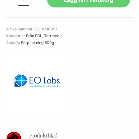
Blood-
Free
Selective
Medium
Artikelnummer
EOL-KM0057
mängd
Kategorier
Från EOL
,
Torrmedia
Antal/fp
Förpackning 500g
Produktblad