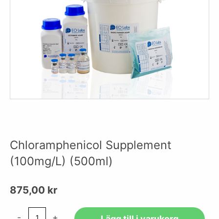
Chloramphenicol Supplement
(100mg/L) (500ml)
875,00
kr
Chloramphenicol
-
+
Lägg till i varukorg