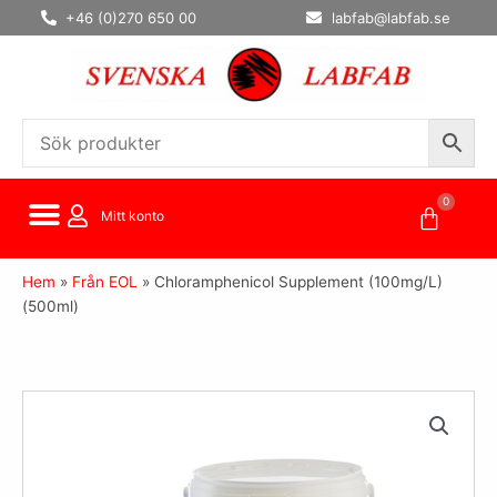
Hoppa
+46 (0)270 650 00
labfab@labfab.se
till
innehåll
0
Varuko
Mitt konto
Hem
»
Från EOL
»
Chloramphenicol Supplement (100mg/L)
(500ml)