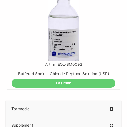
Art.nr: EOL-BM0092
Buffered Sodium Chloride Peptone Solution (USP)
Läs mer
Torrmedia
–
Supplement
–