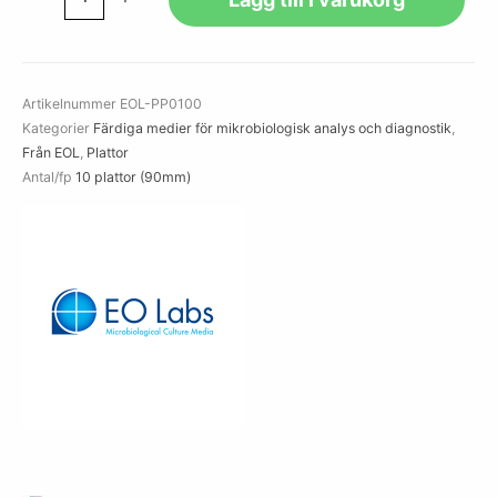
Agar
with
5%
Horse
Artikelnummer
EOL-PP0100
Blood
Kategorier
Färdiga medier för mikrobiologisk analys och diagnostik
,
mängd
Från EOL
,
Plattor
Antal/fp
10 plattor (90mm)