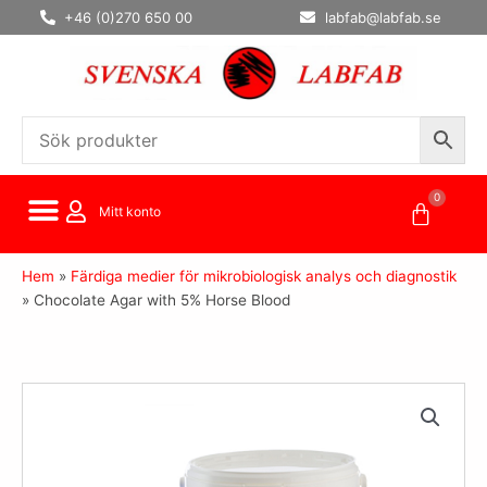
Hoppa
+46 (0)270 650 00
labfab@labfab.se
till
innehåll
0
Varuko
Mitt konto
Hem
»
Färdiga medier för mikrobiologisk analys och diagnostik
»
Chocolate Agar with 5% Horse Blood