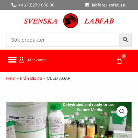
Hoppa
+46 (0)270 650 00
labfab@labfab.se
till
innehåll
0
Varuko
Mitt konto
Hem
»
Från Biolife
»
CLED AGAR