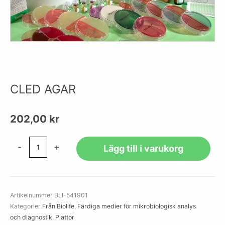
CLED AGAR
202,00
kr
CLED
-
+
Lägg till i varukorg
AGAR
mängd
Artikelnummer
BLI-541901
Kategorier
Från Biolife
,
Färdiga medier för mikrobiologisk analys
och diagnostik
,
Plattor