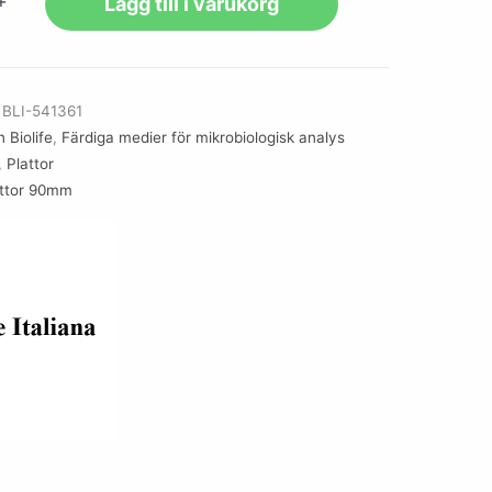
+
Lägg till i varukorg
r
BLI-541361
 Biolife
,
Färdiga medier för mikrobiologisk analys
,
Plattor
attor 90mm