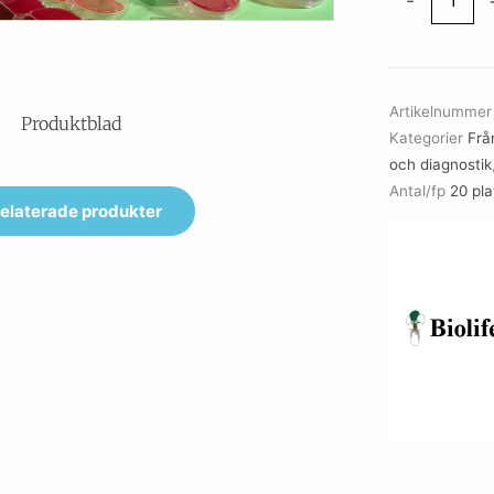
-
CNA
BLOOD
AGAR
mängd
Artikelnumme
Produktblad
Kategorier
Från
och diagnostik
Antal/fp
20 pl
elaterade produkter