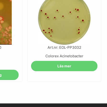
0
Art.nr: EOL-PP3032
Colorex Acinetobacter
Läs mer
rg