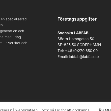
Företagsuppgifter
en specialiserad
ch
a generation och
Svenska LABFAB
kna med. Idag
Södra Hamngatan 50
om universitet och
SE-826 50 SÖDERHAMN
Tel: +46 (0)270 650 00
Email:
labfab@labfab.se
kies på webbplatsen. Tryck på OK för att godkänna.
LÄS ME