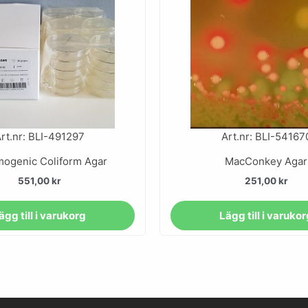
rt.nr: BLI-491297
Art.nr: BLI-54167
ogenic Coliform Agar
MacConkey Agar
551,00
kr
251,00
kr
ägg till i varukorg
Lägg till i varuko