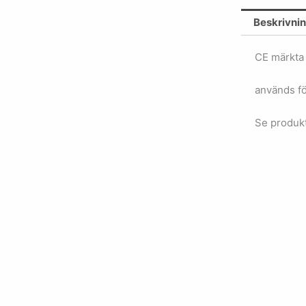
Beskrivni
CE märkta
används fö
Se produkt