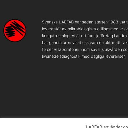
Svenska LABFAB har sedan starten 1983 varit 
leverantör av mikrobiologiska odlingsmedier o
kringutrustning. Vi är ett familjeföretag i andr
har genom åren visat oss vara en aktör att rä
förser vi laboratorier inom såväl sjukvården s
livsmedelsdiagnostik med dagliga leveranser.
LABFAB använder coo