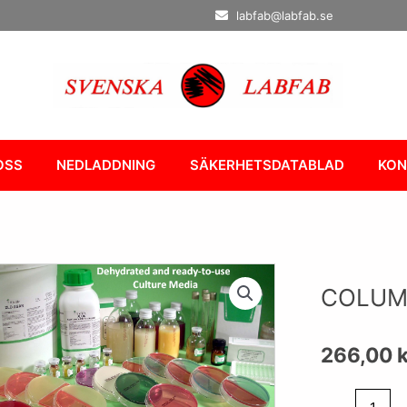
labfab@labfab.se
OSS
NEDLADDNING
SÄKERHETSDATABLAD
KON
COLUM
266,00
k
COLUMBIA