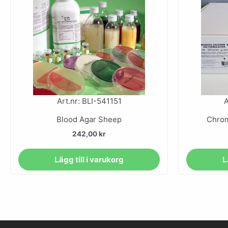
Art.nr: BLI-541151
A
Blood Agar Sheep
Chrom
242,00
kr
Lägg till i varukorg
L