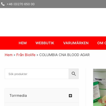
Hoppa
+46 (0)270 650 00
till
innehåll
HEM
WEBBUTIK
VARUMÄRKEN
OM 
Hem
»
Från Biolife
»
COLUMBIA CNA BLOOD AGAR
Torrmedia
–