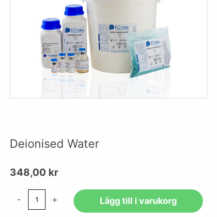
Deionised Water
348,00
kr
Deionised
-
+
Lägg till i varukorg
Water
mängd