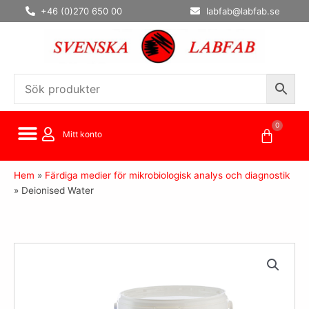
Hoppa
+46 (0)270 650 00
labfab@labfab.se
till
innehåll
0
Varuko
Mitt konto
Hem
»
Färdiga medier för mikrobiologisk analys och diagnostik
»
Deionised Water