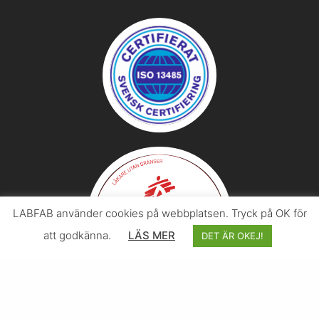
LABFAB använder cookies på webbplatsen. Tryck på OK för
att godkänna.
LÄS MER
DET ÄR OKEJ!