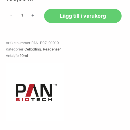
Demecolcine
-
+
Lägg till i varukorg
solution
10
µg/ml
mängd
Artikelnummer
PAN-P07-91010
Kategorier
Cellodling
,
Reagenser
Antal/fp
10ml