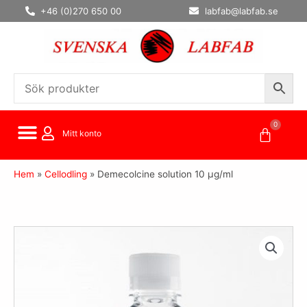
Hoppa
+46 (0)270 650 00
labfab@labfab.se
till
innehåll
0
Varuko
Mitt konto
Hem
»
Cellodling
»
Demecolcine solution 10 µg/ml