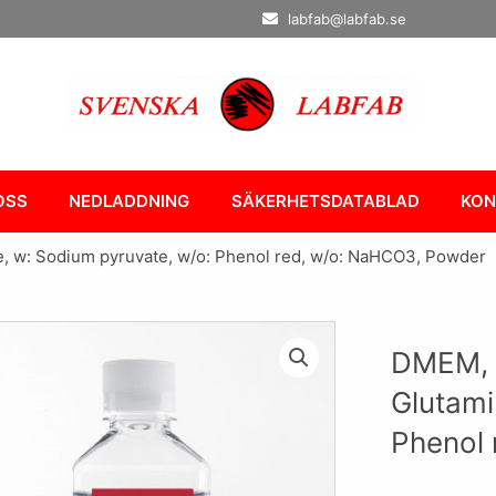
labfab@labfab.se
OSS
NEDLADDNING
SÄKERHETSDATABLAD
KON
e, w: Sodium pyruvate, w/o: Phenol red, w/o: NaHCO3, Powder
DMEM, w
Glutami
Phenol