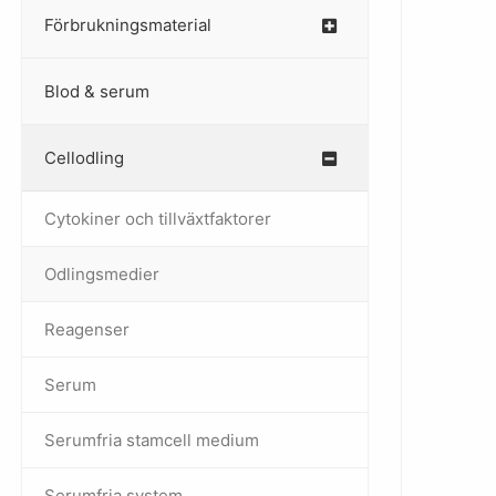
Förbrukningsmaterial
Blod & serum
Cellodling
–
Cytokiner och tillväxtfaktorer
Odlingsmedier
Reagenser
Serum
Serumfria stamcell medium
Serumfria system