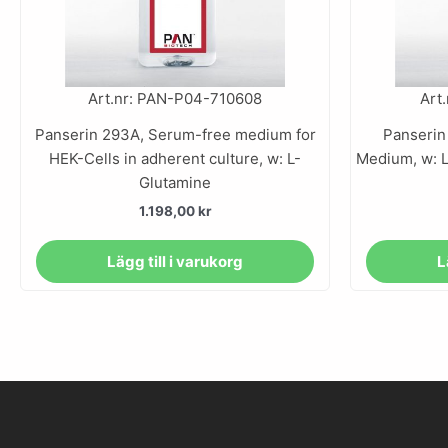
Art.nr: PAN-P04-710608
Art
Panserin 293A, Serum-free medium for
Panserin
HEK-Cells in adherent culture, w: L-
Medium, w: L
Glutamine
1.198,00
kr
Lägg till i varukorg
L