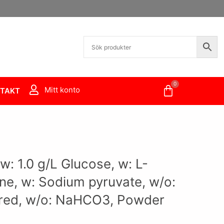
0
Varukorg
Mitt konto
TAKT
: 1.0 g/L Glucose, w: L-
ne, w: Sodium pyruvate, w/o:
 red, w/o: NaHCO3, Powder