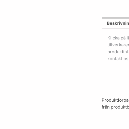
mängd
Beskrivni
Klicka på 
tillverkar
produktinf
kontakt os
Produktförpac
från produktb