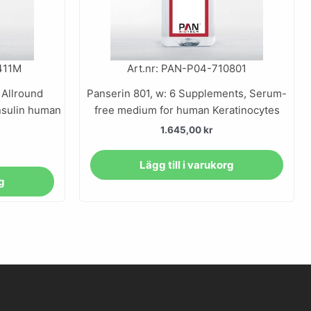
411M
Art.nr: PAN-P04-710801
 Allround
Panserin 801, w: 6 Supplements, Serum-
nsulin human
free medium for human Keratinocytes
1.645,00
kr
Lägg till i varukorg
rg