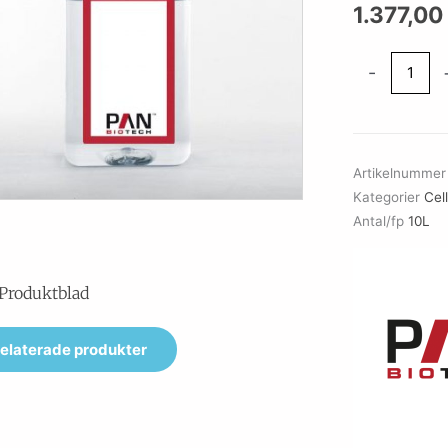
1.377,00
DMEM,
-
w:
1.0
g/L
Glucose,
Artikelnumme
w:
Kategorier
Cel
L-
Antal/fp
10L
Glutamine,
w:
Sodium
Produktblad
pyruvate,
w/o:
elaterade produkter
Phenol
red,
w/o:
NaHCO3,
Powder