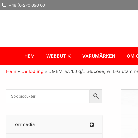
Hoppa
+46 (0)270 650 00
till
innehåll
HEM
WEBBUTIK
VARUMÄRKEN
OM 
Hem
»
Cellodling
»
DMEM, w: 1.0 g/L Glucose, w: L-Glutamin
Torrmedia
–