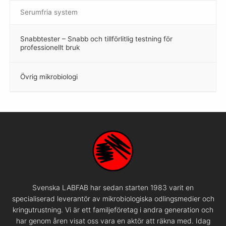
Serumfria system
Snabbtester – Snabb och tillförlitlig testning för
–
professionellt bruk
Övrig mikrobiologi
–
Svenska LABFAB har sedan starten 1983 varit en
specialiserad leverantör av mikrobiologiska odlingsmedier och
kringutrustning. Vi är ett familjeföretag i andra generation och
har genom åren visat oss vara en aktör att räkna med. Idag