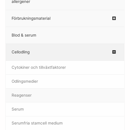
allergener
Förbrukningsmaterial
Blod & serum
Cellodling
–
Cytokiner och tillväxtfaktorer
Odlingsmedier
Reagenser
Serum
Serumfria stamcell medium