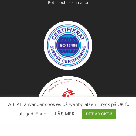
Retur och reklamation
LABFAB använder cookies på webbplatsen. Tryck på OK för
att godkänna.
LÄS MER
DET ÄR OKEJ!