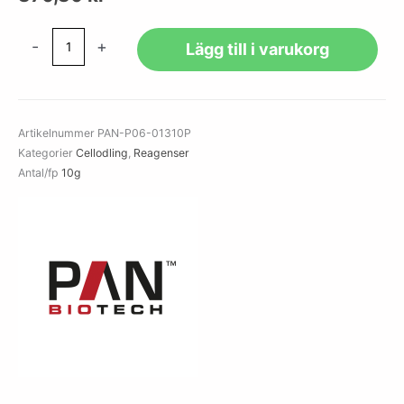
Doxycycline
-
+
Lägg till i varukorg
Hyclate,
Powder
mängd
Artikelnummer
PAN-P06-01310P
Kategorier
Cellodling
,
Reagenser
Antal/fp
10g