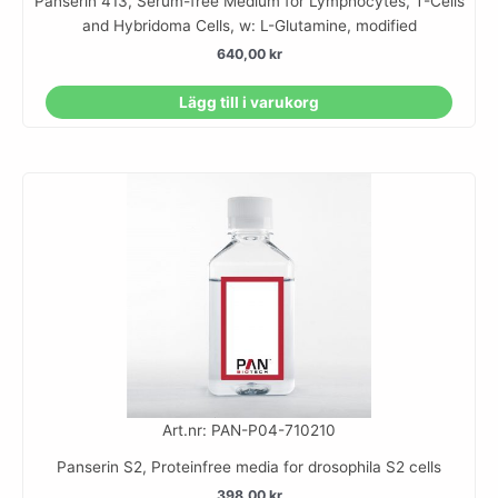
Panserin 413, Serum-free Medium for Lymphocytes, T-Cells
and Hybridoma Cells, w: L-Glutamine, modified
640,00
kr
Lägg till i varukorg
Art.nr: PAN-P04-710210
Panserin S2, Proteinfree media for drosophila S2 cells
398,00
kr