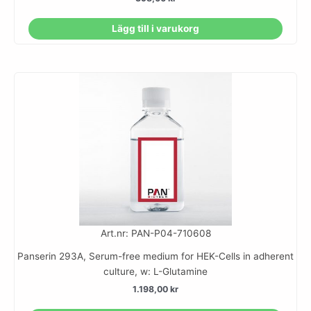
Lägg till i varukorg
Art.nr: PAN-P04-710608
Panserin 293A, Serum-free medium for HEK-Cells in adherent
culture, w: L-Glutamine
1.198,00
kr