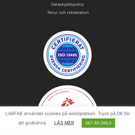
Dataskyddspolicy
Retur och reklamation
LABFAB använder cookies på webbplatsen. Tryck på OK för
att godkänna.
LÄS MER
DET ÄR OKEJ!