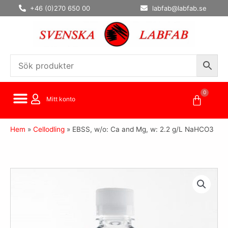
Hoppa
+46 (0)270 650 00
labfab@labfab.se
till
innehåll
0
Varuko
Mitt konto
Hem
»
Cellodling
»
EBSS, w/o: Ca and Mg, w: 2.2 g/L NaHCO3