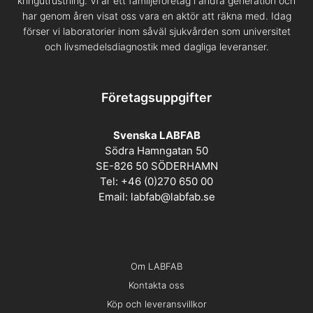
kringutrustning. Vi är ett familjeföretag i andra generation och
har genom åren visat oss vara en aktör att räkna med. Idag
förser vi laboratorier inom såväl sjukvården som universitet
och livsmedelsdiagnostik med dagliga leveranser.
Företagsuppgifter
Svenska LABFAB
Södra Hamngatan 50
SE-826 50 SÖDERHAMN
Tel: +46 (0)270 650 00
Email:
labfab@labfab.se
Om LABFAB
Kontakta oss
Köp och leveransvillkor