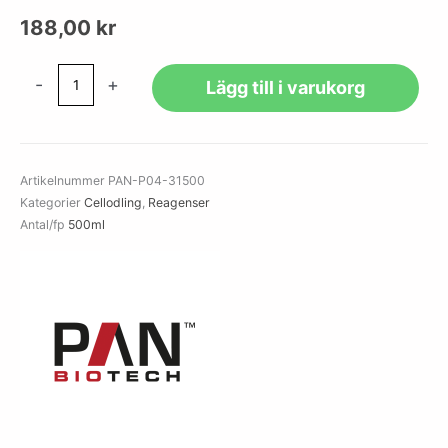
188,00
kr
EBSS,
-
+
Lägg till i varukorg
w/o:
Ca
and
Mg,
Artikelnummer
PAN-P04-31500
w:
Kategorier
Cellodling
,
Reagenser
2.2
Antal/fp
500ml
g/L
NaHCO3
mängd