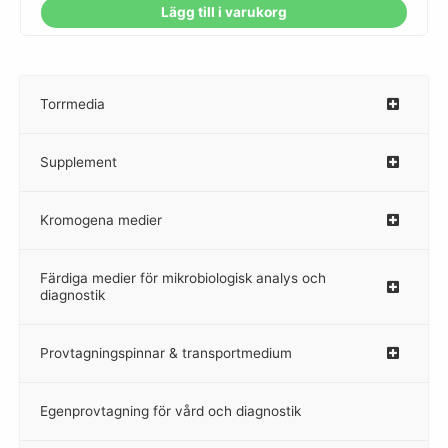
Lägg till i varukorg
Torrmedia
–
Supplement
–
Kromogena medier
–
Färdiga medier för mikrobiologisk analys och
diagnostik
Provtagningspinnar & transportmedium
–
Egenprovtagning för vård och diagnostik
–