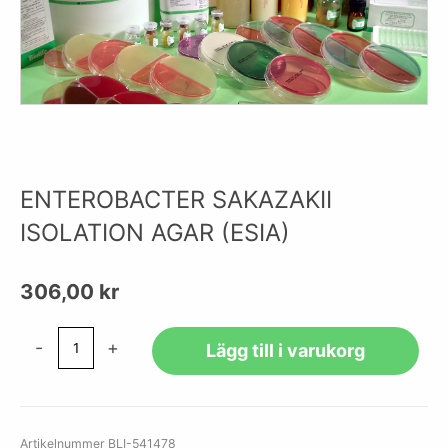
ENTEROBACTER SAKAZAKII
ISOLATION AGAR (ESIA)
306,00
kr
ENTEROBACTER
-
+
Lägg till i varukorg
SAKAZAKII
ISOLATION
AGAR
(ESIA)
Artikelnummer
BLI-541478
mängd