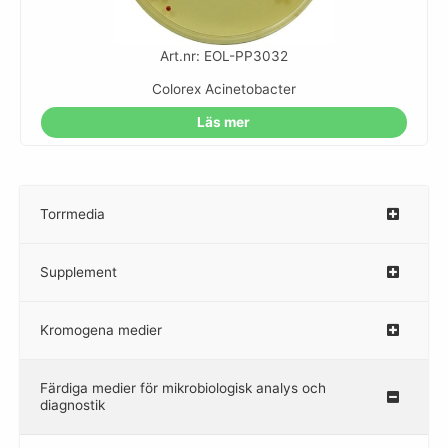
Art.nr: EOL-PP3032
Colorex Acinetobacter
Läs mer
Torrmedia
–
Supplement
–
Kromogena medier
–
Färdiga medier för mikrobiologisk analys och
diagnostik