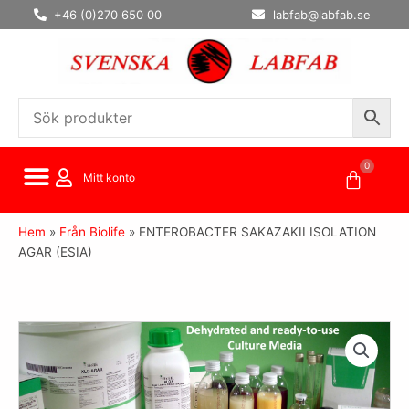
Hoppa
+46 (0)270 650 00
labfab@labfab.se
till
innehåll
0
Varuko
Mitt konto
Hem
»
Från Biolife
»
ENTEROBACTER SAKAZAKII ISOLATION
AGAR (ESIA)