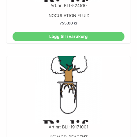
Art.nr: BLI-524510
INOCULATION FLUID
755,00
kr
Lägg till i varukorg
Art.nr: BLI-19171001
KOVACS’ REAGENT