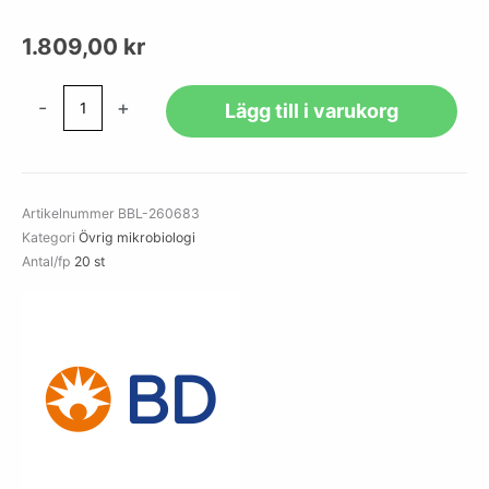
1.809,00
kr
Gaspak
-
+
Lägg till i varukorg
EZ
pouch
Anaerobesystem
mängd
Artikelnummer
BBL-260683
Kategori
Övrig mikrobiologi
Antal/fp
20 st