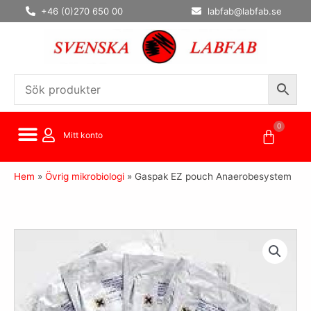
Hoppa
+46 (0)270 650 00
labfab@labfab.se
till
innehåll
0
Varuko
Mitt konto
Hem
»
Övrig mikrobiologi
»
Gaspak EZ pouch Anaerobesystem