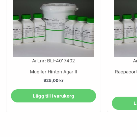
Art.nr: BLI-4017402
A
Mueller Hinton Agar II
Rappaport
925,00
kr
Lägg till i varukorg
L