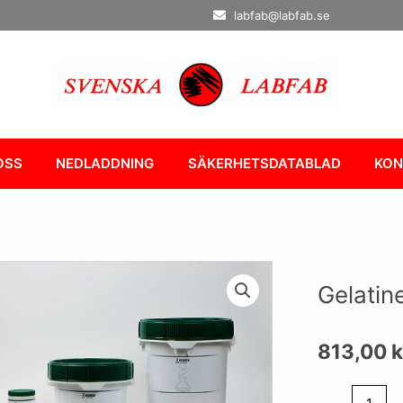
labfab@labfab.se
OSS
NEDLADDNING
SÄKERHETSDATABLAD
KON
Gelatin
813,00
k
Gelatine