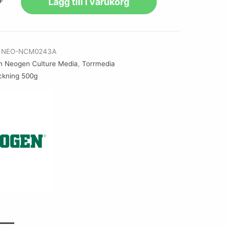
+
Lägg till i varukorg
r
NEO-NCM0243A
n Neogen Culture Media
,
Torrmedia
ckning 500g