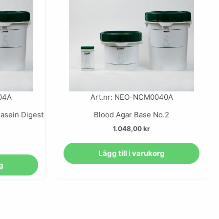
04A
Art.nr: NEO-NCM0040A
asein Digest
Blood Agar Base No.2
1.048,00
kr
Lägg till i varukorg
rg