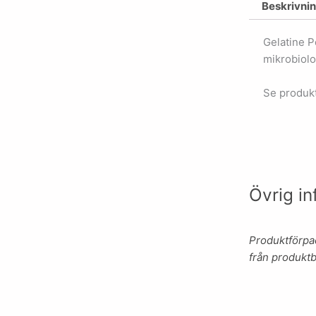
Beskrivni
Gelatine 
mikrobiolo
Se produkt
Övrig in
Produktförpac
från produktb