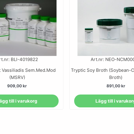
rt.nr: BLI-4019822
Art.nr: NEO-NCM00
 Vassiliadis Sem.Med.Mod
Tryptic Soy Broth (Soybean-C
(MSRV)
Broth)
909,00
kr
891,00
kr
ägg till i varukorg
Lägg till i varuko