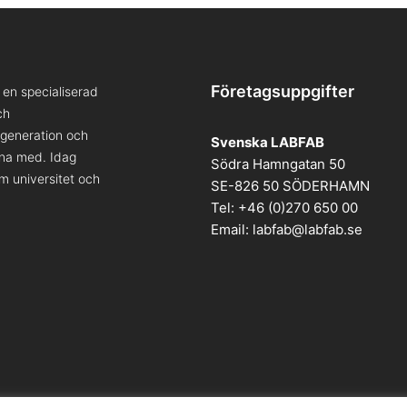
Företagsuppgifter
en specialiserad
ch
a generation och
Svenska LABFAB
kna med. Idag
Södra Hamngatan 50
om universitet och
SE-826 50 SÖDERHAMN
Tel: +46 (0)270 650 00
Email:
labfab@labfab.se