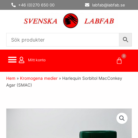
Hoppa
+46 (0)270 650 00
labfab@labfab.se
till
innehåll
0
Varuko
Mitt konto
Hem
»
Kromogena medier
»
Harlequin Sorbitol MacConkey
Agar (SMAC)