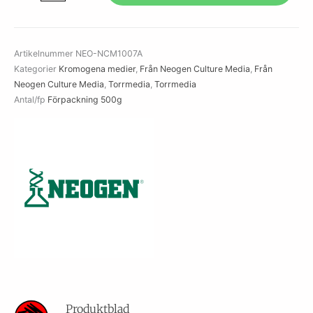
MacConkey
Agar
(SMAC)
Artikelnummer
NEO-NCM1007A
mängd
Kategorier
Kromogena medier
,
Från Neogen Culture Media
,
Från
Neogen Culture Media
,
Torrmedia
,
Torrmedia
Antal/fp
Förpackning 500g
Produktblad