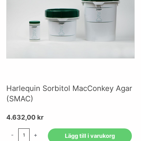
Harlequin Sorbitol MacConkey Agar
(SMAC)
4.632,00
kr
Harlequin
-
+
Lägg till i varukorg
Sorbitol