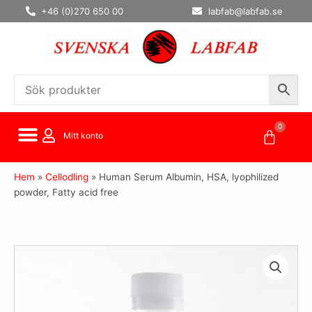
Hoppa
+46 (0)270 650 00
labfab@labfab.se
till
innehåll
0
Varuko
Mitt konto
Hem
»
Cellodling
»
Human Serum Albumin, HSA, lyophilized
powder, Fatty acid free