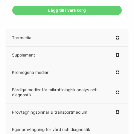
Lägg till i varukorg
Torrmedia
–
Supplement
–
Kromogena medier
–
Färdiga medier för mikrobiologisk analys och
diagnostik
Provtagningspinnar & transportmedium
–
Egenprovtagning för vård och diagnostik
–