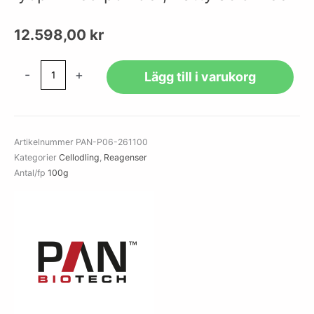
12.598,00
kr
Human
-
+
Lägg till i varukorg
Serum
Albumin,
HSA,
lyophilized
Artikelnummer
PAN-P06-261100
powder,
Kategorier
Cellodling
,
Reagenser
Fatty
Antal/fp
100g
acid
free
mängd