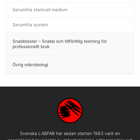
Serumfria stamcell medium
Serumfria system
Snabbtester – Snabb och tillförlitlig testning för
–
professionellt bruk
Övrig mikrobiologi
–
Svenska LABFAB har sedan starten 1983 varit en