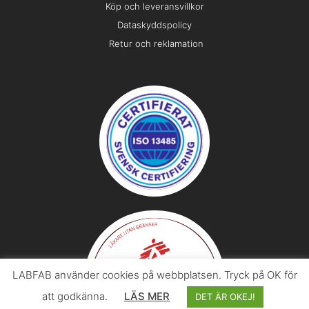
Köp och leveransvillkor
Dataskyddspolicy
Retur och reklamation
LABFAB använder cookies på webbplatsen. Tryck på OK för
att godkänna.
LÄS MER
DET ÄR OKEJ!