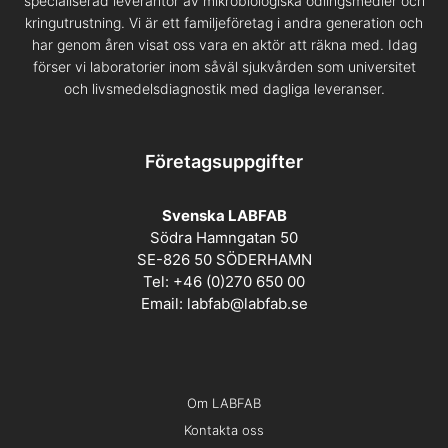
specialiserad leverantör av mikrobiologiska odlingsmedier och
kringutrustning. Vi är ett familjeföretag i andra generation och
har genom åren visat oss vara en aktör att räkna med. Idag
förser vi laboratorier inom såväl sjukvården som universitet
och livsmedelsdiagnostik med dagliga leveranser.
Företagsuppgifter
Svenska LABFAB
Södra Hamngatan 50
SE-826 50 SÖDERHAMN
Tel: +46 (0)270 650 00
Email:
labfab@labfab.se
Om LABFAB
Kontakta oss