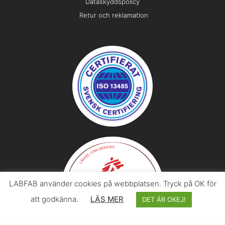
Dataskyddspolicy
Retur och reklamation
LABFAB använder cookies på webbplatsen. Tryck på OK för
att godkänna.
LÄS MER
DET ÄR OKEJ!