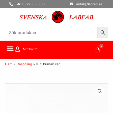
Hoppa
+46 (0)270 650 00
labfab@labfab.se
till
innehåll
0
Varuko
Mitt konto
Hem
»
Cellodling
»
IL-5 human rec.