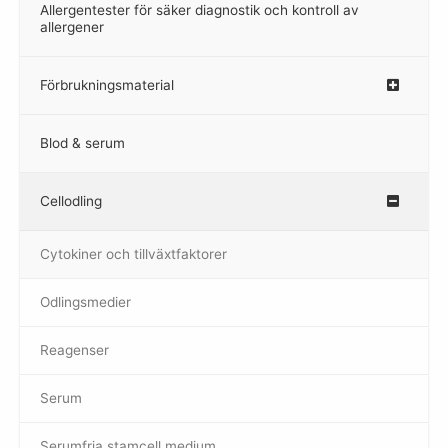
Allergentester för säker diagnostik och kontroll av
–
allergener
Förbrukningsmaterial
Blod & serum
Cellodling
–
Cytokiner och tillväxtfaktorer
Odlingsmedier
Reagenser
Serum
Serumfria stamcell medium