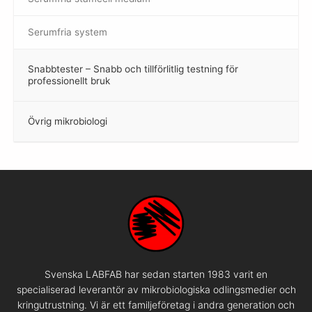
Serumfria system
Snabbtester – Snabb och tillförlitlig testning för
–
professionellt bruk
Övrig mikrobiologi
–
Svenska LABFAB har sedan starten 1983 varit en
specialiserad leverantör av mikrobiologiska odlingsmedier och
kringutrustning. Vi är ett familjeföretag i andra generation och