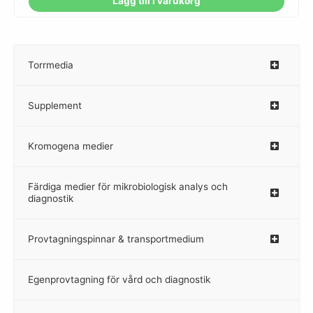
Lägg till i varukorg
Torrmedia
–
Supplement
–
Kromogena medier
–
Färdiga medier för mikrobiologisk analys och
diagnostik
Provtagningspinnar & transportmedium
–
Egenprovtagning för vård och diagnostik
–