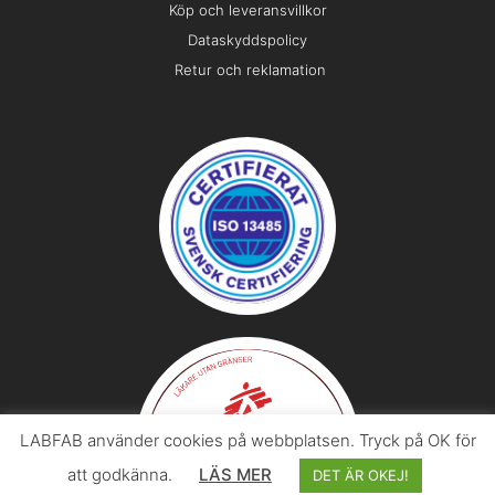
Köp och leveransvillkor
Dataskyddspolicy
Retur och reklamation
LABFAB använder cookies på webbplatsen. Tryck på OK för
att godkänna.
LÄS MER
DET ÄR OKEJ!