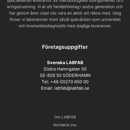
specialiserad leverantör av mikrobiologiska odlingsmedier och
kringutrustning. Vi är ett familjeföretag i andra generation och
har genom åren visat oss vara en aktör att räkna med. Idag
förser vi laboratorier inom såväl sjukvården som universitet
och livsmedelsdiagnostik med dagliga leveranser.
Företagsuppgifter
Svenska LABFAB
Södra Hamngatan 50
SE-826 50 SÖDERHAMN
Tel: +46 (0)270 650 00
Email:
labfab@labfab.se
Om LABFAB
Kontakta oss