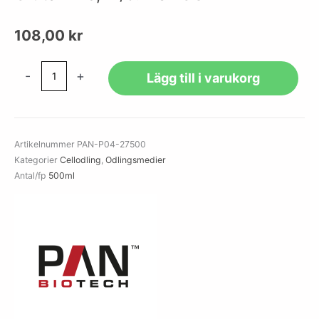
108,00
kr
Leibovitz's
-
+
Lägg till i varukorg
L-
15
Medium,
w:
Artikelnummer
PAN-P04-27500
L-
Kategorier
Cellodling
,
Odlingsmedier
Glutamine,
Antal/fp
500ml
w/o:
NaHCO4
mängd