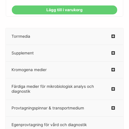
Lägg till i varukorg
Torrmedia
–
Supplement
–
Kromogena medier
–
Färdiga medier för mikrobiologisk analys och
diagnostik
Provtagningspinnar & transportmedium
–
Egenprovtagning för vård och diagnostik
–