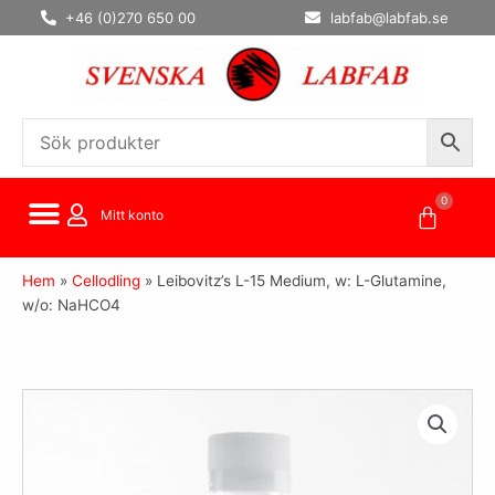
Hoppa
+46 (0)270 650 00
labfab@labfab.se
till
innehåll
0
Varuko
Mitt konto
Hem
»
Cellodling
»
Leibovitz’s L-15 Medium, w: L-Glutamine,
w/o: NaHCO4