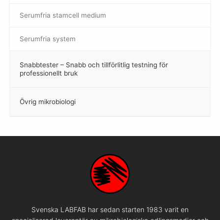
Serumfria stamcell medium
Serumfria system
Snabbtester – Snabb och tillförlitlig testning för
–
professionellt bruk
Övrig mikrobiologi
–
Svenska LABFAB har sedan starten 1983 varit en