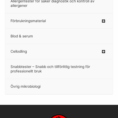
Allergentester för säker diagnostik och kontroll av
–
allergener
Förbrukningsmaterial
Blod & serum
Cellodling
–
Snabbtester – Snabb och tillförlitlig testning för
–
professionellt bruk
Övrig mikrobiologi
–