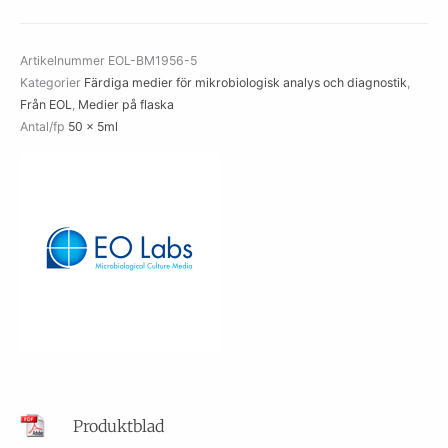
10%
Serum
Artikelnummer
EOL-BM1956-5
mängd
Kategorier
Färdiga medier för mikrobiologisk analys och diagnostik
,
Från EOL
,
Medier på flaska
Antal/fp
50 x 5ml
Produktblad