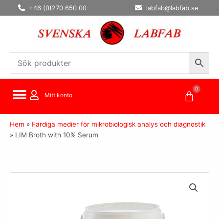
Hoppa
+46 (0)270 650 00
labfab@labfab.se
till
innehåll
0
Varuko
Mitt konto
Hem
»
Färdiga medier för mikrobiologisk analys och diagnostik
»
LIM Broth with 10% Serum