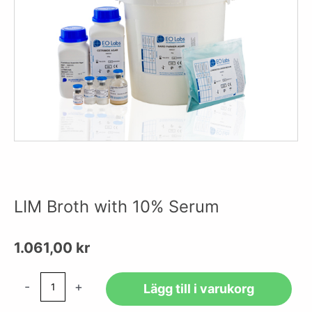
LIM Broth with 10% Serum
1.061,00
kr
LIM
-
+
Lägg till i varukorg
Broth
with