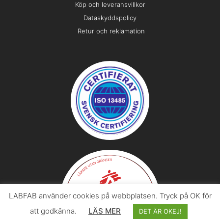
Köp och leveransvillkor
Dataskyddspolicy
Retur och reklamation
LABFAB använder cookies på webbplatsen. Tryck på OK för
att godkänna.
LÄS MER
DET ÄR OKEJ!