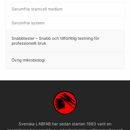
Serumfria stamcell medium
Serumfria system
Snabbtester – Snabb och tillförlitlig testning för
–
professionellt bruk
Övrig mikrobiologi
–
Svenska LABFAB har sedan starten 1983 varit en