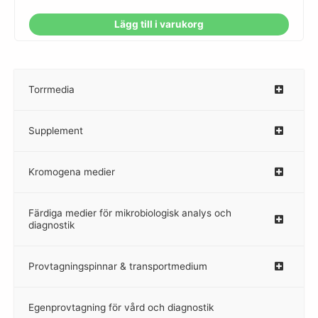
Lägg till i varukorg
Torrmedia
–
Supplement
–
Kromogena medier
–
Färdiga medier för mikrobiologisk analys och
diagnostik
Provtagningspinnar & transportmedium
–
Egenprovtagning för vård och diagnostik
–