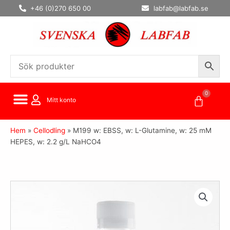
Hoppa
+46 (0)270 650 00
labfab@labfab.se
till
innehåll
0
Varuko
Mitt konto
Hem
»
Cellodling
»
M199 w: EBSS, w: L-Glutamine, w: 25 mM
HEPES, w: 2.2 g/L NaHCO4