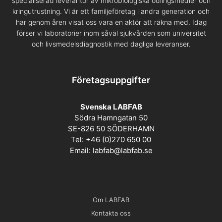
specialiserad leverantör av mikrobiologiska odlingsmedier och
kringutrustning. Vi är ett familjeföretag i andra generation och
har genom åren visat oss vara en aktör att räkna med. Idag
förser vi laboratorier inom såväl sjukvården som universitet
och livsmedelsdiagnostik med dagliga leveranser.
Företagsuppgifter
Svenska LABFAB
Södra Hamngatan 50
SE-826 50 SÖDERHAMN
Tel: +46 (0)270 650 00
Email:
labfab@labfab.se
Om LABFAB
Kontakta oss