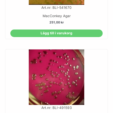
Art.nr: BLI-541670
MacConkey Agar
251,00
kr
Lägg till i varukorg
Art.nr: BLI-491593