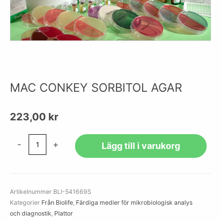
MAC CONKEY SORBITOL AGAR
223,00
kr
MAC
-
+
Lägg till i varukorg
CONKEY
SORBITOL
AGAR
mängd
Artikelnummer
BLI-541669S
Kategorier
Från Biolife
,
Färdiga medier för mikrobiologisk analys
och diagnostik
,
Plattor