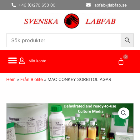
Hoppa
+46 (0)270 650 00
labfab@labfab.se
till
innehåll
0
Varuko
Mitt konto
Hem
»
Från Biolife
»
MAC CONKEY SORBITOL AGAR