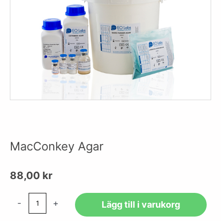
MacConkey Agar
88,00
kr
MacConkey
-
+
Lägg till i varukorg
Agar
mängd