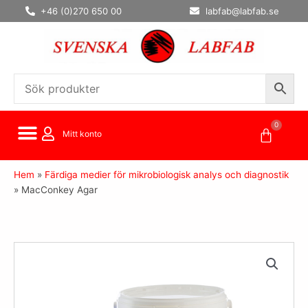
Hoppa
+46 (0)270 650 00
labfab@labfab.se
till
innehåll
0
Varuko
Mitt konto
Hem
»
Färdiga medier för mikrobiologisk analys och diagnostik
»
MacConkey Agar