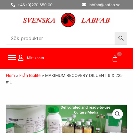
Hoppa
+46 (0)270 650 00
labfab@labfab.se
till
innehåll
0
Varuko
Mitt konto
Hem
»
Från Biolife
»
MAXIMUM RECOVERY DILUENT 6 X 225
mL