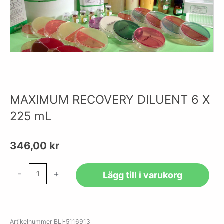
MAXIMUM RECOVERY DILUENT 6 X
225 mL
346,00
kr
MAXIMUM
-
+
Lägg till i varukorg
RECOVERY
DILUENT
6
X
Artikelnummer
BLI-5116913
225