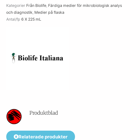
Kategorier
Från Biolife
,
Färdiga medier för mikrobiologisk analys
mL
och diagnostik
,
Medier på flaska
mängd
Antal/fp
6 X 225 mL
Produktblad
Relaterade produkter