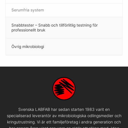
Serumfria system
Snabbtester – Snabb och tillförlitlig testning för
–
professionellt bruk
Övrig mikrobiologi
–
Svenska LABFAB har sedan starten 1983 varit en
specialiserad leverantör av mikrobiologiska odlingsmedier och
kringutrustning. Vi är ett familjeföretag i andra generation och