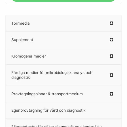
Torrmedia
–
Supplement
–
Kromogena medier
–
Färdiga medier för mikrobiologisk analys och
diagnostik
Provtagningspinnar & transportmedium
–
Egenprovtagning för vård och diagnostik
–
Allergentester för säker diagnostik och kontroll av
–