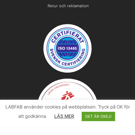
Retur och reklamation
LABFAB använder cookies på webbplatsen. Tryck på OK för
att godkänna.
LÄS MER
DET ÄR OKEJ!