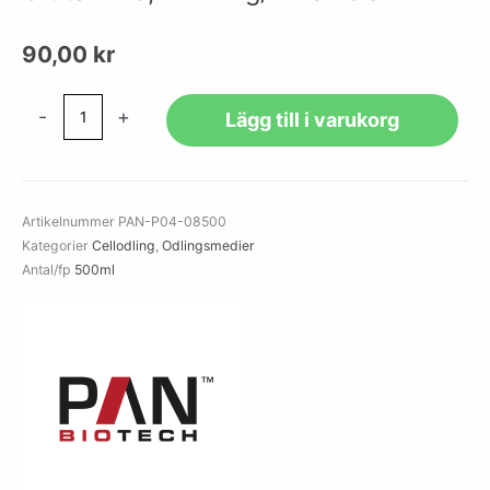
90,00
kr
MEM
-
+
Lägg till i varukorg
Eagle
w:
EBSS,
w:
Artikelnummer
PAN-P04-08500
L-
Kategorier
Cellodling
,
Odlingsmedier
Glutamine,
Antal/fp
500ml
w:
2.2
g/L
NaHCO4
mängd