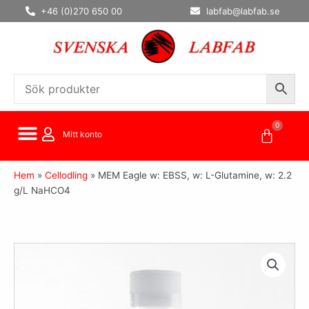
Hoppa
+46 (0)270 650 00
labfab@labfab.se
till
innehåll
0
Varuko
Mitt konto
Hem
»
Cellodling
»
MEM Eagle w: EBSS, w: L-Glutamine, w: 2.2
g/L NaHCO4