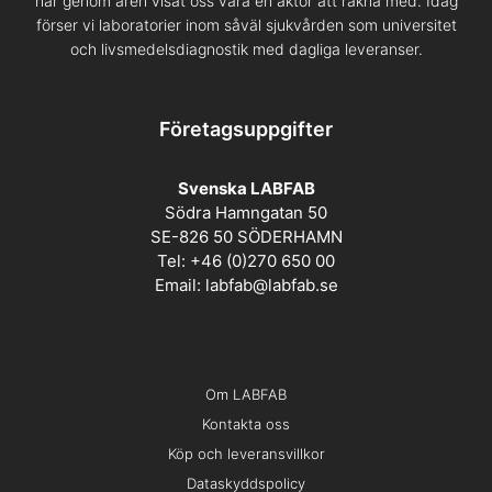
har genom åren visat oss vara en aktör att räkna med. Idag
förser vi laboratorier inom såväl sjukvården som universitet
och livsmedelsdiagnostik med dagliga leveranser.
Företagsuppgifter
Svenska LABFAB
Södra Hamngatan 50
SE-826 50 SÖDERHAMN
Tel: +46 (0)270 650 00
Email:
labfab@labfab.se
Om LABFAB
Kontakta oss
Köp och leveransvillkor
Dataskyddspolicy