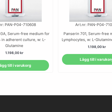
.nr: PAN-P04-710608
Art.nr: PAN-P04-71
93A, Serum-free medium for
Panserin 701, Serum-free 
 in adherent culture, w: L-
Lymphocytes, w: L-Glutamin
Glutamine
1.198,00
kr
1.198,00
kr
Lägg till i varuko
ägg till i varukorg