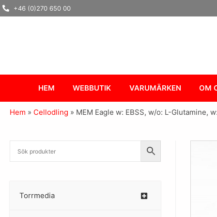
Hoppa
+46 (0)270 650 00
till
innehåll
HEM
WEBBUTIK
VARUMÄRKEN
OM 
Hem
»
Cellodling
»
MEM Eagle w: EBSS, w/o: L-Glutamine, 
Torrmedia
–