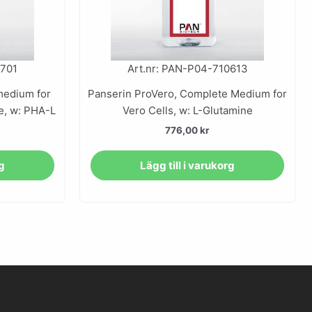
0701
Art.nr: PAN-P04-710613
medium for
Panserin ProVero, Complete Medium for
e, w: PHA-L
Vero Cells, w: L-Glutamine
776,00
kr
rg
Lägg till i varukorg