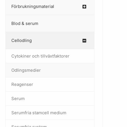
Förbrukningsmaterial
Blod & serum
Cellodling
–
Cytokiner och tillväxtfaktorer
Odlingsmedier
Reagenser
Serum
Serumfria stamcell medium
Serumfria system