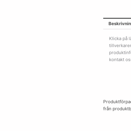
Beskrivni
Klicka på 
tillverkar
produktinf
kontakt os
Produktförpac
från produktb