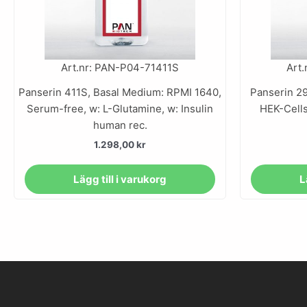
Art.nr: PAN-P04-71411S
Art
Panserin 411S, Basal Medium: RPMI 1640,
Panserin 2
Serum-free, w: L-Glutamine, w: Insulin
HEK-Cells
human rec.
1.298,00
kr
Lägg till i varukorg
L