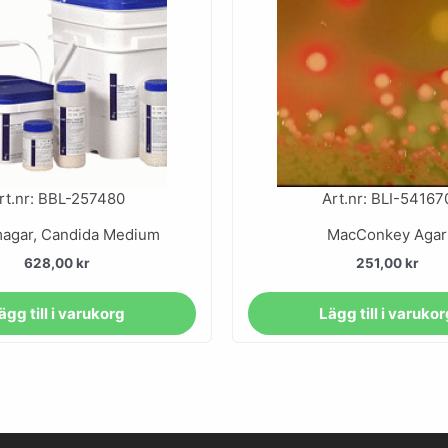
rt.nr: BBL-257480
Art.nr: BLI-54167
agar, Candida Medium
MacConkey Agar
628,00
kr
251,00
kr
ägg till i varukorg
Lägg till i varuko