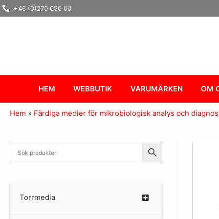
Hoppa
+46 (0)270 650 00
till
innehåll
HEM
WEBBUTIK
VARUMÄRKEN
OM 
Hem
»
Färdiga medier för mikrobiologisk analys och diagnos
Torrmedia
–