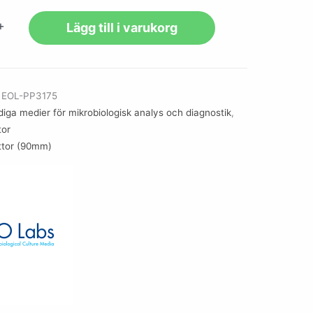
+
Lägg till i varukorg
r
EOL-PP3175
diga medier för mikrobiologisk analys och diagnostik
,
tor
ttor (90mm)