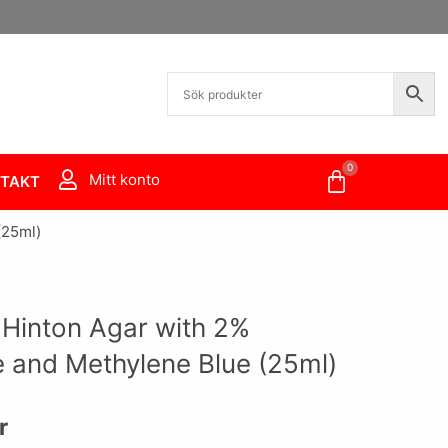
0
Varukorg
Mitt konto
TAKT
(25ml)
 Hinton Agar with 2%
 and Methylene Blue (25ml)
r