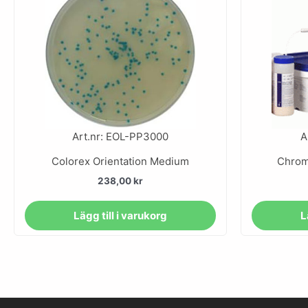
Art.nr: EOL-PP3000
A
Colorex Orientation Medium
Chrom
238,00
kr
Lägg till i varukorg
L