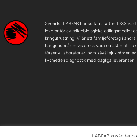
Svenska LABFAB har sedan starten 1983 varit 
leverantör av mikrobiologiska odlingsmedier o
kringutrustning. Vi är ett familjeföretag i andr
har genom åren visat oss vara en aktör att rä
förser vi laboratorier inom såväl sjukvården s
livsmedelsdiagnostik med dagliga leveranser.
LABFAB använder coo