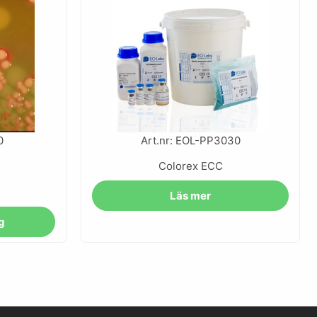
0
Art.nr: EOL-PP3030
Colorex ECC
Läs mer
rg