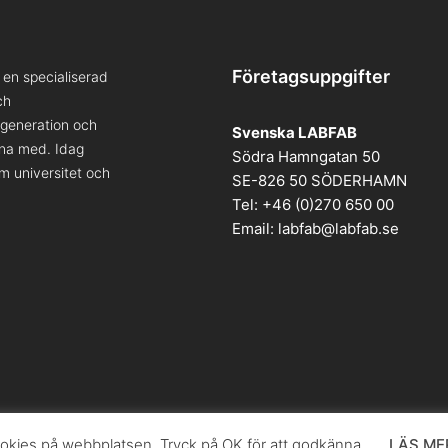
Företagsuppgifter
en specialiserad
ch
a generation och
Svenska LABFAB
kna med. Idag
Södra Hamngatan 50
om universitet och
SE-826 50 SÖDERHAMN
Tel: +46 (0)270 650 00
Email:
labfab@labfab.se
kies på webbplatsen. Tryck på OK för att godkänna.
LÄS ME