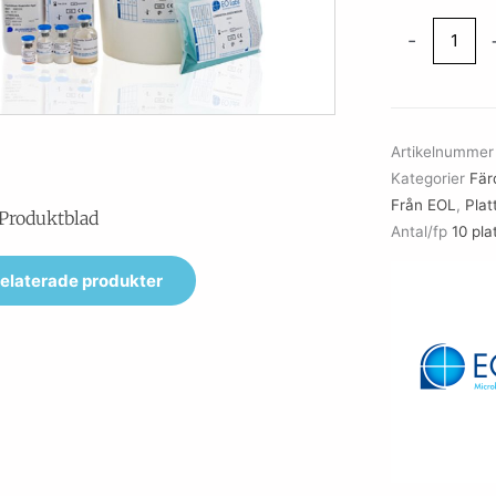
Mueller
-
Hinton
Agar
with
2%
Artikelnumme
Glucose
Kategorier
Fär
and
Från EOL
,
Plat
Methylene
Produktblad
Antal/fp
10 pla
Blue
(25ml)
elaterade produkter
mängd