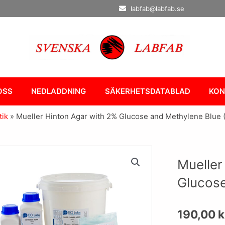
labfab@labfab.se
OSS
NEDLADDNING
SÄKERHETSDATABLAD
KON
tik
»
Mueller Hinton Agar with 2% Glucose and Methylene Blue 
Mueller
Glucose
190,00
k