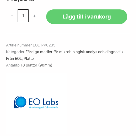
Mycological
-
+
Lägg till i varukorg
Agar
with
Chloramphenicol
(50mg/L)
Artikelnummer
EOL-PP0235
and
Kategorier
Färdiga medier för mikrobiologisk analys och diagnostik
,
Cycloheximide
Från EOL
,
Plattor
(400mg/L)
Antal/fp
10 plattor (90mm)
(25ml)
mängd