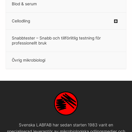
Blod & serum
Cellodling
–
Snabbtester – Snabb och tillförlitlig testning för
–
professionellt bruk
Övrig mikrobiologi
–
Svenska LABFAB har sedan starten 1983 varit en
specialiserad leverantör av mikrobiologiska odlingsmedier och