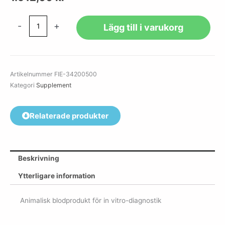
Nötblod
-
+
Lägg till i varukorg
ACD
Citrate
mängd
Artikelnummer
FIE-34200500
Kategori
Supplement
Relaterade produkter
Beskrivning
Ytterligare information
Animalisk blodprodukt för in vitro-diagnostik