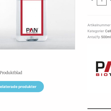
-
CHO
Feed
Kit
mängd
Artikelnumme
Kategorier
Cel
Antal/fp
500ml
Produktblad
elaterade produkter