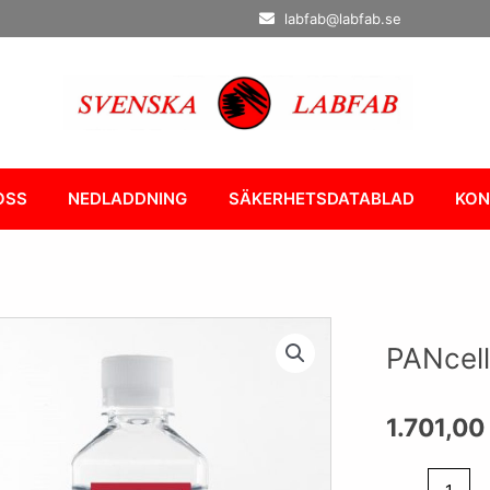
labfab@labfab.se
OSS
NEDLADDNING
SÄKERHETSDATABLAD
KON
PANcell
1.701,00
PANcell