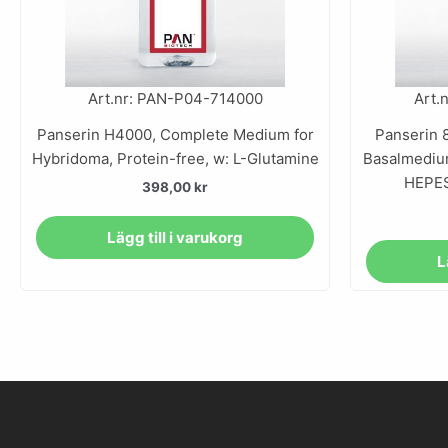
Art.nr: PAN-P04-714000
Art.
Panserin H4000, Complete Medium for
Panserin 
Hybridoma, Protein-free, w: L-Glutamine
Basalmedium
HEPES
398,00
kr
Lägg till i varukorg
L