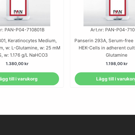
nr: PAN-P04-710801B
Art.nr: PAN-P04-71
801, Keratinocytes Medium,
Panserin 293A, Serum-free
, w: L-Glutamine, w: 25 mM
HEK-Cells in adherent cult
, w: 1.176 g/L NaHCO3
Glutamine
1.380,00
kr
1.198,00
kr
ägg till i varukorg
Lägg till i varuko