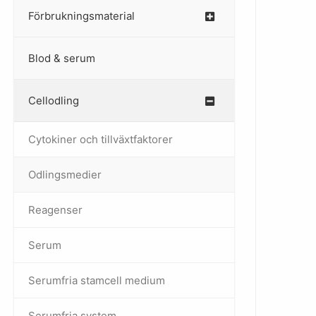
Förbrukningsmaterial
Blod & serum
Cellodling
–
Cytokiner och tillväxtfaktorer
Odlingsmedier
Reagenser
Serum
Serumfria stamcell medium
Serumfria system