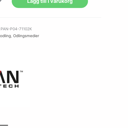
+
Lägg till i varukorg
r
PAN-P04-71102K
lodling
,
Odlingsmedier