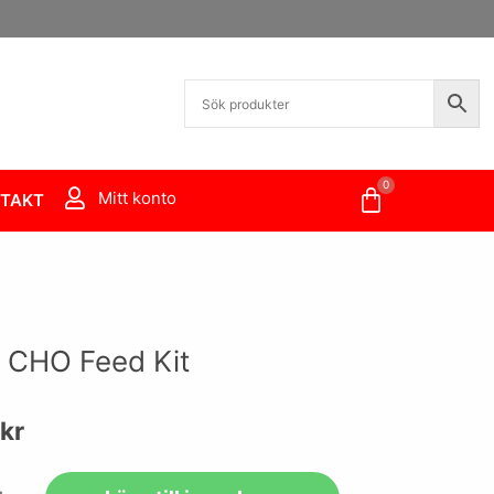
0
Varukorg
Mitt konto
TAKT
 CHO Feed Kit
kr