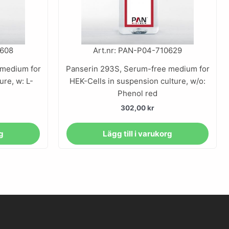
0608
Art.nr: PAN-P04-710629
 medium for
Panserin 293S, Serum-free medium for
ure, w: L-
HEK-Cells in suspension culture, w/o:
Phenol red
302,00
kr
rg
Lägg till i varukorg