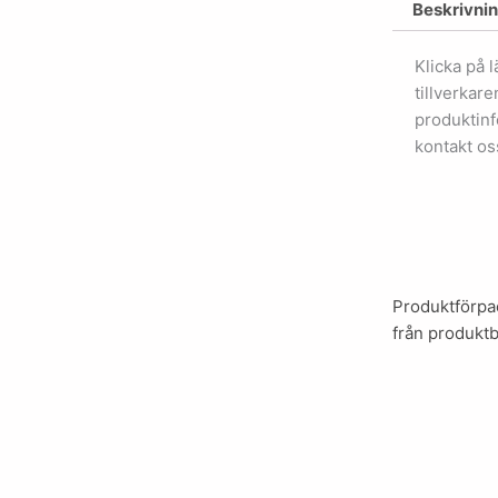
Beskrivni
Klicka på 
tillverkar
produktinf
kontakt os
Produktförpac
från produktb