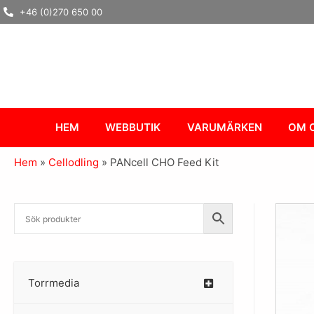
Hoppa
+46 (0)270 650 00
till
innehåll
HEM
WEBBUTIK
VARUMÄRKEN
OM 
Hem
»
Cellodling
»
PANcell CHO Feed Kit
Torrmedia
–