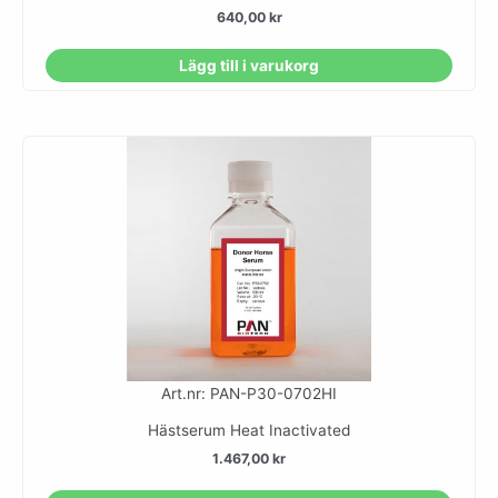
640,00
kr
Lägg till i varukorg
Art.nr: PAN-P30-0702HI
Hästserum Heat Inactivated
1.467,00
kr