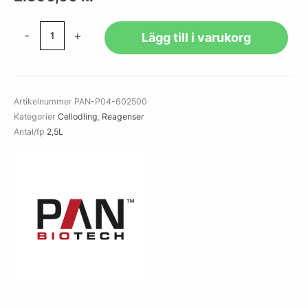
Pancoll
-
+
Lägg till i varukorg
human,
Density:
1.077
g/ml
Artikelnummer
PAN-P04-602500
mängd
Kategorier
Cellodling
,
Reagenser
Antal/fp
2,5L