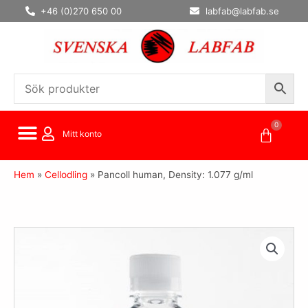
Hoppa
+46 (0)270 650 00
labfab@labfab.se
till
innehåll
0
Varuko
Mitt konto
Hem
»
Cellodling
»
Pancoll human, Density: 1.077 g/ml