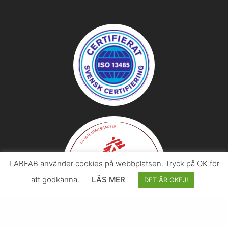
LABFAB använder cookies på webbplatsen. Tryck på OK för
att godkänna.
LÄS MER
DET ÄR OKEJ!