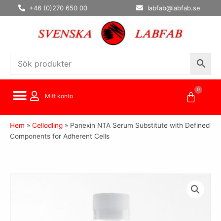
Hoppa
+46 (0)270 650 00
labfab@labfab.se
till
innehåll
0
Varuko
Mitt konto
Hem
»
Cellodling
»
Panexin NTA Serum Substitute with Defined
Components for Adherent Cells