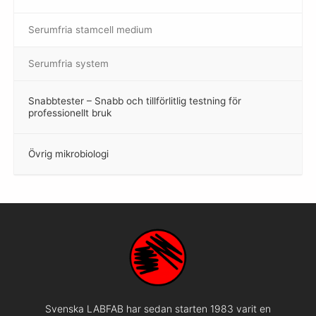
Serumfria stamcell medium
Serumfria system
Snabbtester – Snabb och tillförlitlig testning för
–
professionellt bruk
Övrig mikrobiologi
–
Svenska LABFAB har sedan starten 1983 varit en