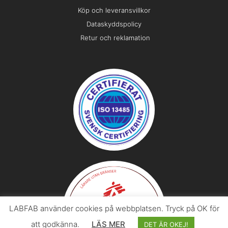
Köp och leveransvillkor
Dataskyddspolicy
Retur och reklamation
LABFAB använder cookies på webbplatsen. Tryck på OK för
att godkänna.
LÄS MER
DET ÄR OKEJ!