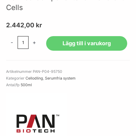
Cells
2.442,00
kr
Panexin
-
+
Lägg till i varukorg
NTA
Serum
Substitute
with
Artikelnummer
PAN-P04-95750
Defined
Kategorier
Cellodling
,
Serumfria system
Components
Antal/fp
500ml
for
Adherent
Cells
mängd