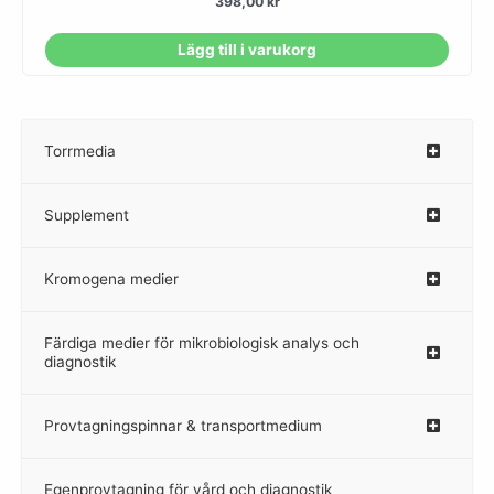
398,00
kr
Lägg till i varukorg
Torrmedia
–
Supplement
–
Kromogena medier
–
Färdiga medier för mikrobiologisk analys och
diagnostik
Provtagningspinnar & transportmedium
–
Egenprovtagning för vård och diagnostik
–