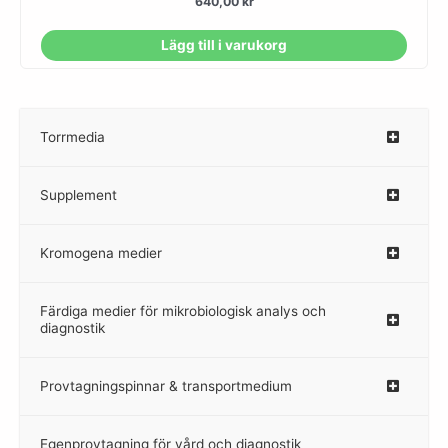
640,00
kr
Lägg till i varukorg
Torrmedia
–
Supplement
–
Kromogena medier
–
Färdiga medier för mikrobiologisk analys och
diagnostik
Provtagningspinnar & transportmedium
–
Egenprovtagning för vård och diagnostik
–