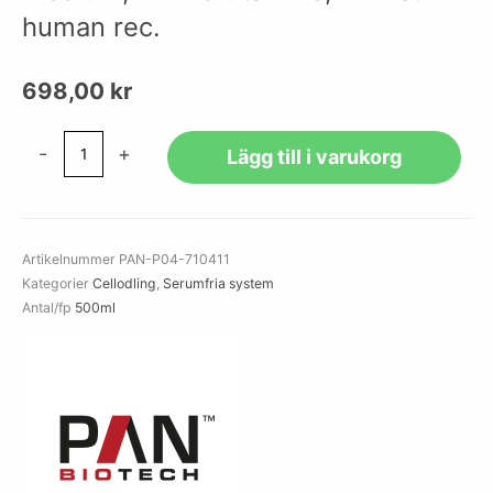
human rec.
698,00
kr
Panserin
-
+
Lägg till i varukorg
411,
Serum-
free
Allround
Artikelnummer
PAN-P04-710411
Medium,
Kategorier
Cellodling
,
Serumfria system
w:
Antal/fp
500ml
L-
Glutamine,
w:
Insulin
human
rec.
mängd