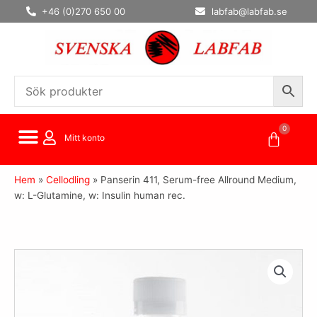
Hoppa
+46 (0)270 650 00
labfab@labfab.se
till
innehåll
0
Varuko
Mitt konto
Hem
»
Cellodling
»
Panserin 411, Serum-free Allround Medium,
w: L-Glutamine, w: Insulin human rec.