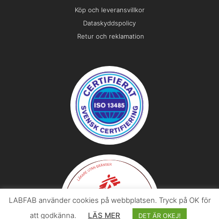
Köp och leveransvillkor
Dataskyddspolicy
Retur och reklamation
LABFAB använder cookies på webbplatsen. Tryck på OK för
att godkänna.
LÄS MER
DET ÄR OKEJ!