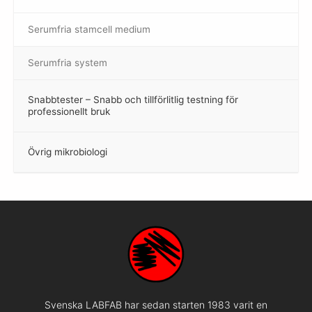
Serumfria stamcell medium
Serumfria system
Snabbtester – Snabb och tillförlitlig testning för
–
professionellt bruk
Övrig mikrobiologi
–
Svenska LABFAB har sedan starten 1983 varit en