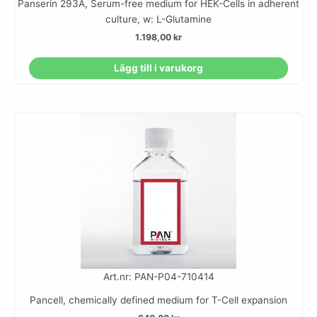
Panserin 293A, Serum-free medium for HEK-Cells in adherent
culture, w: L-Glutamine
1.198,00
kr
Lägg till i varukorg
Art.nr: PAN-P04-710414
Pancell, chemically defined medium for T-Cell expansion