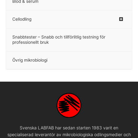
Blod & serum
Cellodling
–
Snabbtester – Snabb och tillförlitlig testning för
–
professionellt bruk
Övrig mikrobiologi
–
Svenska LABFAB har sedan starten 1983 varit en
specialiserad leverantör av mikrobiologiska odlingsmedier och