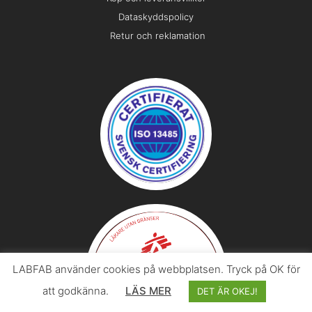
Dataskyddspolicy
Retur och reklamation
LABFAB använder cookies på webbplatsen. Tryck på OK för
att godkänna.
LÄS MER
DET ÄR OKEJ!