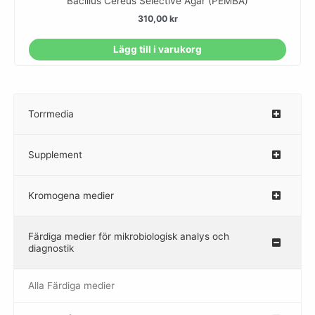
Bacillus Cereus Selective Agar (PEMBA)
310,00
kr
Lägg till i varukorg
Torrmedia
–
Supplement
–
Kromogena medier
–
Färdiga medier för mikrobiologisk analys och
diagnostik
Alla Färdiga medier