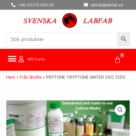
Hoppa
+46 (0)270 650 00
labfab@labfab.se
till
innehåll
0
Varuko
Mitt konto
Hem
»
Från Biolife
»
PEPTONE TRYPTONE WATER (ISO 7251)