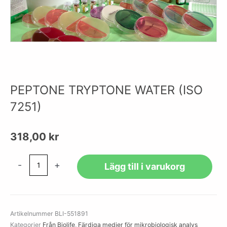
PEPTONE TRYPTONE WATER (ISO
7251)
318,00
kr
PEPTONE
-
+
Lägg till i varukorg
TRYPTONE
WATER
(ISO
7251)
Artikelnummer
BLI-551891
mängd
Kategorier
Från Biolife
,
Färdiga medier för mikrobiologisk analys