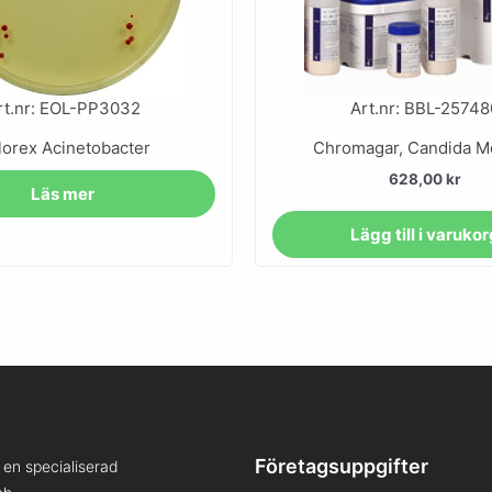
rt.nr: EOL-PP3032
Art.nr: BBL-25748
lorex Acinetobacter
Chromagar, Candida 
628,00
kr
Läs mer
Lägg till i varuko
Företagsuppgifter
en specialiserad