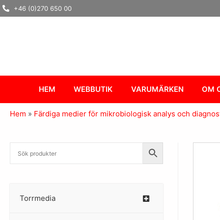
Hoppa
+46 (0)270 650 00
till
innehåll
HEM
WEBBUTIK
VARUMÄRKEN
OM 
Hem
»
Färdiga medier för mikrobiologisk analys och diagnos
Torrmedia
–