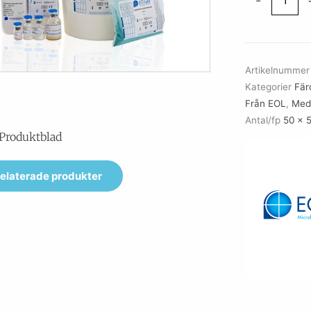
-
Water
with
Beads
mängd
Artikelnumme
Kategorier
Fär
Från EOL
,
Medi
Antal/fp
50 x 
Produktblad
elaterade produkter