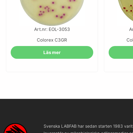
Art.nr: EOL-3053
A
Colorex C3GR
Co
Läs mer
Svenska LABFAB har sedan starten 1983 varit 