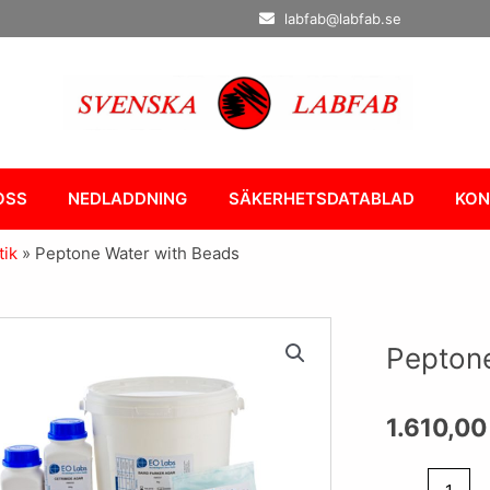
labfab@labfab.se
OSS
NEDLADDNING
SÄKERHETSDATABLAD
KON
tik
»
Peptone Water with Beads
Peptone
1.610,0
Peptone