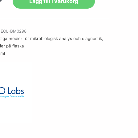
+
Lägg till i varukorg
r
EOL-BM0298
diga medier för mikrobiologisk analys och diagnostik
,
er på flaska
5ml