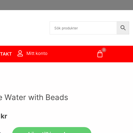
0
Varukorg
Mitt konto
TAKT
 Water with Beads
0
kr