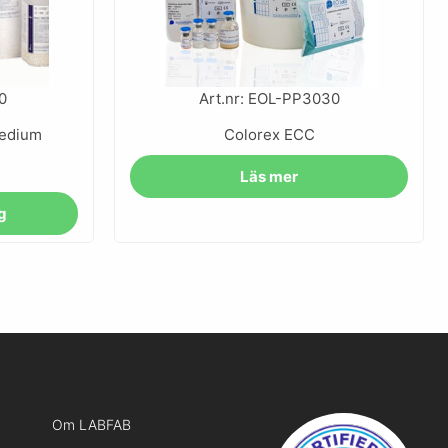
0
Art.nr: EOL-PP3030
Medium
Colorex ECC
Läs mer
rg
Om LABFAB