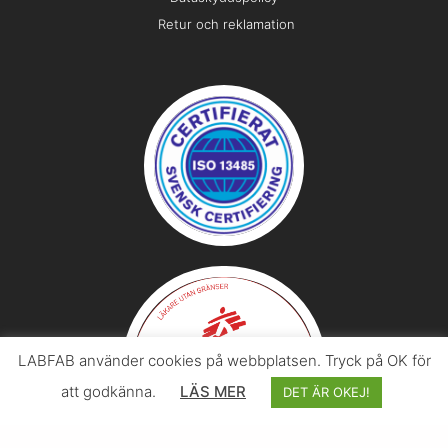
Retur och reklamation
LABFAB använder cookies på webbplatsen. Tryck på OK för
att godkänna.
LÄS MER
DET ÄR OKEJ!