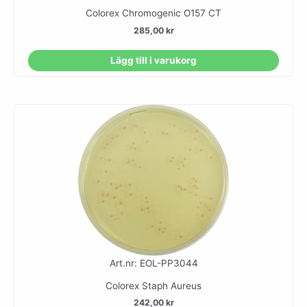
Colorex Chromogenic O157 CT
285,00
kr
Lägg till i varukorg
Art.nr: EOL-PP3044
Colorex Staph Aureus
242,00
kr