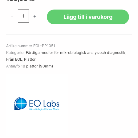
Pseudomonas
-
+
Lägg till i varukorg
Agar
Base
with
1%
Artikelnummer
EOL-PP1051
Glycerol
Kategorier
Färdiga medier för mikrobiologisk analys och diagnostik
,
and
Från EOL
,
Plattor
CFC
Antal/fp
10 plattor (90mm)
Selective
Supplement
mängd