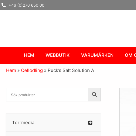
Hoppa
+46 (0)270 650 00
till
innehåll
HEM
WEBBUTIK
VARUMÄRKEN
OM 
Hem
»
Cellodling
»
Puck’s Salt Solution A
Torrmedia
–