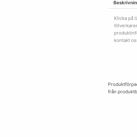
Beskrivni
Klicka på 
tillverkar
produktinf
kontakt os
Produktförpac
från produktb