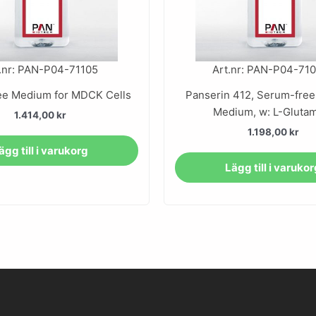
.nr: PAN-P04-71105
Art.nr: PAN-P04-71
ee Medium for MDCK Cells
Panserin 412, Serum-free
Medium, w: L-Gluta
1.414,00
kr
1.198,00
kr
ägg till i varukorg
Lägg till i varuko