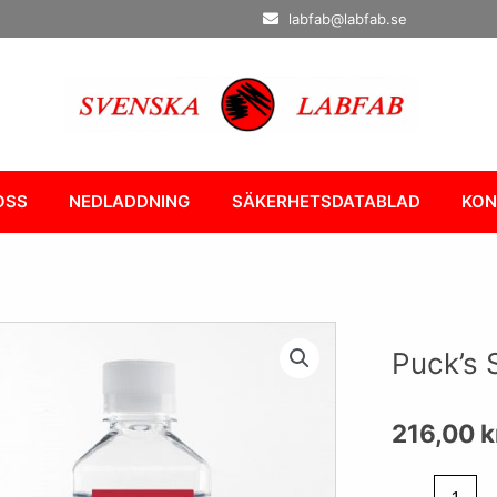
labfab@labfab.se
OSS
NEDLADDNING
SÄKERHETSDATABLAD
KON
Puck’s 
216,00
k
Puck's