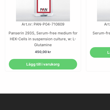
Art.nr: PAN-P04-710609
Art
Panserin 293S, Serum-free medium for
Serum-fr
HEK-Cells in suspension culture, w: L-
Glutamine
450,00
kr
L
Lägg till i varukorg