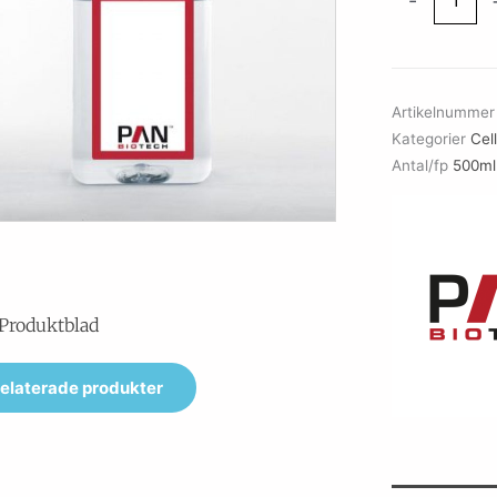
-
Salt
Solution
A
mängd
Artikelnumme
Kategorier
Cel
Antal/fp
500ml
Produktblad
elaterade produkter