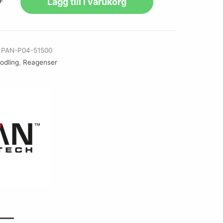
+
Lägg till i varukorg
r
PAN-P04-51500
lodling
,
Reagenser