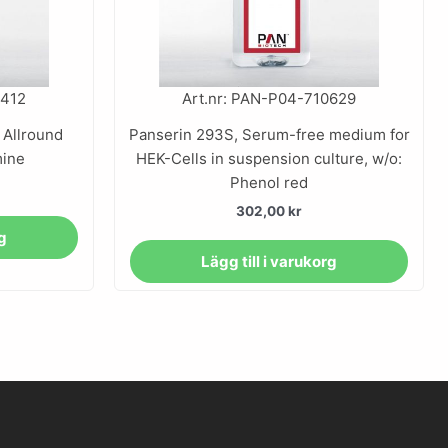
0412
Art.nr: PAN-P04-710629
 Allround
Panserin 293S, Serum-free medium for
mine
HEK-Cells in suspension culture, w/o:
Phenol red
302,00
kr
rg
Lägg till i varukorg