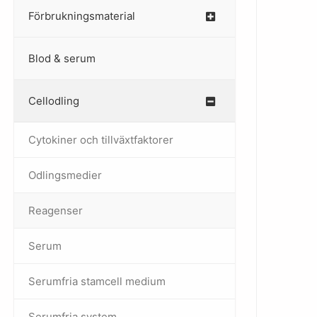
Förbrukningsmaterial
Blod & serum
Cellodling
–
Cytokiner och tillväxtfaktorer
Odlingsmedier
Reagenser
Serum
Serumfria stamcell medium
Serumfria system